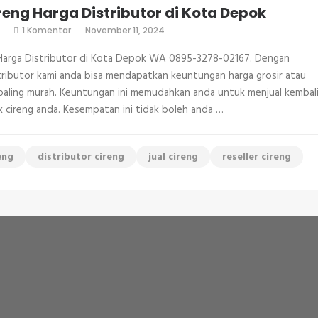
reng Harga Distributor di Kota Depok
pada
1 Komentar
November 11, 2024
Jual
Cireng
 Harga Distributor di Kota Depok WA 0895-3278-02167. Dengan
Harga
Distributor
tributor kami anda bisa mendapatkan keuntungan harga grosir atau
di
paling murah. Keuntungan ini memudahkan anda untuk menjual kembal
Kota
Depok
k cireng anda. Kesempatan ini tidak boleh anda …
eng
distributor cireng
jual cireng
reseller cireng