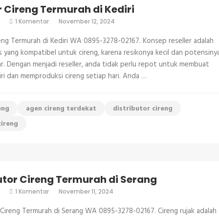
r Cireng Termurah di Kediri
pada
1 Komentar
November 12, 2024
Reseller
Cireng
reng Termurah di Kediri WA 0895-3278-02167. Konsep reseller adalah
Termurah
di
s yang kompatibel untuk cireng, karena resikonya kecil dan potensiny
Kediri
r. Dengan menjadi reseller, anda tidak perlu repot untuk membuat
iri dan memproduksi cireng setiap hari. Anda …
eng
agen cireng terdekat
distributor cireng
cireng
utor Cireng Termurah di Serang
pada
1 Komentar
November 11, 2024
Distributor
Cireng
 Cireng Termurah di Serang WA 0895-3278-02167. Cireng rujak adalah
Termurah