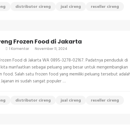
eng
distributor cireng
jual cireng
reseller cireng
reng Frozen Food di Jakarta
pada
1 Komentar
November 11, 2024
Jual
Cireng
 Frozen Food di Jakarta WA 0895-3278-02167. Padatnya penduduk di
Frozen
Food
a kita manfaatkan sebagai peluang yang besar untuk mengembangkan
di
en food. Salah satu frozen food yang memiliki peluang tersebut adala
Jakarta
. Jajanan ini sudah sangat populer …
eng
distributor cireng
jual cireng
reseller cireng