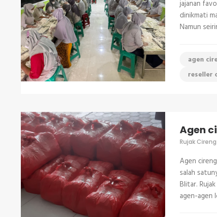
jajanan favo
dinikmati ma
Namun seiri
agen cir
reseller 
Agen ci
Rujak Cireng
Agen cireng
salah satun
Blitar. Ruja
agen-agen l