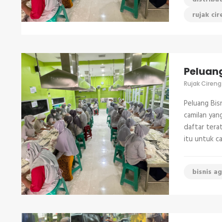
rujak cir
Peluang
Rujak Cireng
Peluang Bis
camilan yan
daftar terat
itu untuk c
bisnis a