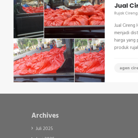
Jual Ci
Rujak Cireng
Jual Cireng
menjadi dis
harga yang 
produk ruja
agen cir
Archives
Juli 2025