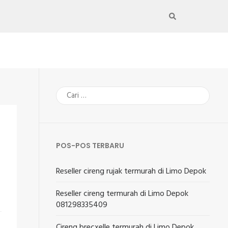
Cari
untuk:
POS-POS TERBARU
Reseller cireng rujak termurah di Limo Depok
Reseller cireng termurah di Limo Depok
081298335409
Cireng brecxelle termurah di Limo Depok