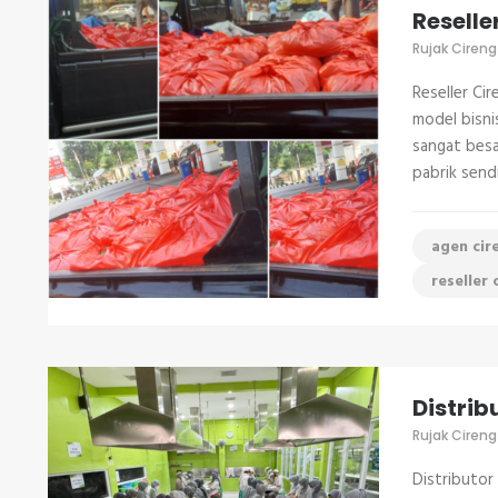
Reselle
Rujak Cireng
Reseller Ci
model bisni
sangat besa
pabrik send
agen cir
reseller 
Distrib
Rujak Cireng
Distributor