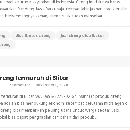
di
rit bagi seluruh masyarakat di Indonesia. Cireng ini dulunya hanya
Serang
syarakat Bandung Jawa Barat saja, tempat lahir jajanan tradisional ini.
ng berkembangnya zaman, cireng rujak sudah menyebar …
eng
distributor cireng
jual cireng distributor
cireng
reng termurah di Blitar
pada
2 Komentar
November 11, 2024
Agen
cireng
 termurah di Blitar WA 0895-3278-02167. Manfaat produk cireng
termurah
di
ya adalah bisa mendukung ekonomi setempat terutama mitra agen di
Blitar
k cireng bisa memberikan peluang usaha untuk warga sekitar. Jadi,
okal bisa dapat penghasilan tambahan dari produk …