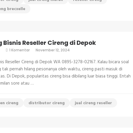
eng brecxelle
 Bisnis Reseller Cireng di Depok
pada
1 Komentar
November 12, 2024
Peluang
Bisnis
nis Reseller Cireng di Depok WA 0895-3278-02167. Kalau bicara soal
Reseller
Cireng
g tak pernah hilang pesonanya oleh waktu, cireng pasti masuk di
di
as. Di Depok, popularitas cireng bisa dibilang luar biasa tinggi. Entah
Depok
amilan sore atau …
gen cireng
distributor cireng
jual cireng reseller