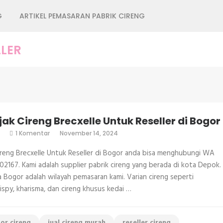
G
ARTIKEL PEMASARAN PABRIK CIRENG
LER
jak Cireng Brecxelle Untuk Reseller di Bogor
pada
1 Komentar
November 14, 2024
Jual
Rujak
Cireng Brecxelle Untuk Reseller di Bogor anda bisa menghubungi WA
Cireng
Brecxelle
2167. Kami adalah supplier pabrik cireng yang berada di kota Depok.
Untuk
 Bogor adalah wilayah pemasaran kami. Varian cireng seperti
Reseller
di
rispy, kharisma, dan cireng khusus kedai …
Bogor
tor cireng
jual cireng murah
reseller cireng