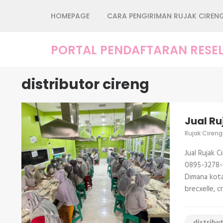
Lompat
HOMEPAGE
CARA PENGIRIMAN RUJAK CIREN
ke
konten
(Tekan
PORTAL PENDAFTARAN RESEL
Enter)
distributor cireng
Jual Ru
Rujak Cireng
Jual Rujak 
0895-3278-0
Dimana kota
brecxelle, c
distribu