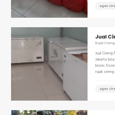
agen cir
Jual Ci
Rujak Cireng
Jual Cireng
Jakarta bis
bisnis froz
rujak cireng
agen cir