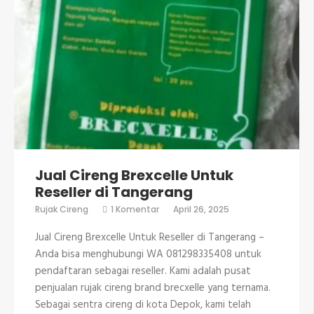
Jual Cireng Brexcelle Untuk
Reseller di Tangerang
pada
Rujak Cireng
1 Komentar
April 26, 2025
Jual
Cireng
Jual Cireng Brexcelle Untuk Reseller di Tangerang –
Brexcelle
Untuk
Anda bisa menghubungi WA 081298335408 untuk
Reseller
pendaftaran sebagai reseller. Kami adalah pusat
di
Tangerang
penjualan rujak cireng brand brecxelle yang ternama.
Sebagai sentra cireng di kota Depok, kami telah