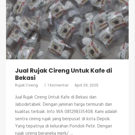
Jual Rujak Cireng Untuk Kafe di
Bekasi
pada
Rujak Cireng
1 Komentar
April 29, 2025
Jual
Rujak
Jual Rujak Cireng Untuk Kafe di Bekasi dan
Cireng
Untuk
Jabodetabek. Dengan jaminan harga termurah dan
Kafe
kualitas terbaik. Info WA 081298335408. Kami adalah
di
Bekasi
sentra cireng rujak yang berpusat di kota Depok.
Yang tepatnya di kelurahan Pondok Petir. Dengan
rujak cireng beraneka merk/ …