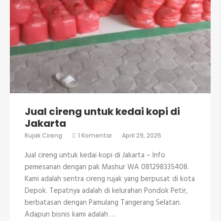
Jual cireng untuk kedai kopi di
Jakarta
pada
Rujak Cireng
1 Komentar
April 29, 2025
Jual
cireng
Jual cireng untuk kedai kopi di Jakarta – Info
untuk
kedai
pemesanan dengan pak Mashur WA 081298335408.
kopi
Kami adalah sentra cireng rujak yang berpusat di kota
di
Jakarta
Depok. Tepatnya adalah di kelurahan Pondok Petir,
berbatasan dengan Pamulang Tangerang Selatan.
Adapun bisnis kami adalah …