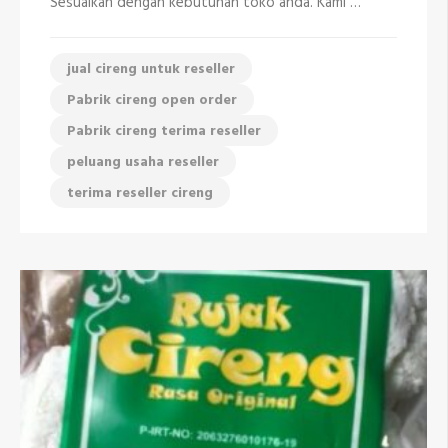
Sesuaikan dengan kebutuhan toko anda. Kami …
jual cireng untuk reseller
Pabrik cireng open order
Pabrik cireng terima reseller
peluang usaha reseller
terima reseller cireng