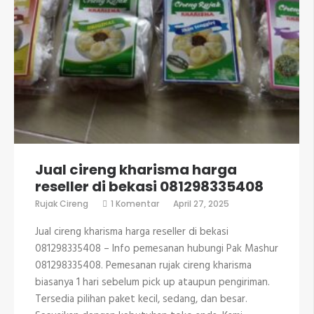
Jual cireng kharisma harga
reseller di bekasi 081298335408
pada
Rujak Cireng
1 Komentar
April 27, 2025
Jual
cireng
Jual cireng kharisma harga reseller di bekasi
kharisma
harga
081298335408 – Info pemesanan hubungi Pak Mashur
reseller
081298335408. Pemesanan rujak cireng kharisma
di
bekasi
biasanya 1 hari sebelum pick up ataupun pengiriman.
081298335408
Tersedia pilihan paket kecil, sedang, dan besar.