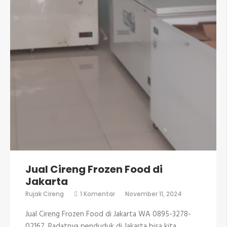
Jual Cireng Frozen Food di
Jakarta
pada
Rujak Cireng
1 Komentar
November 11, 2024
Jual
Cireng
Jual Cireng Frozen Food di Jakarta WA 0895-3278-
Frozen
Food
02167. Padatnya penduduk di Jakarta bisa kita