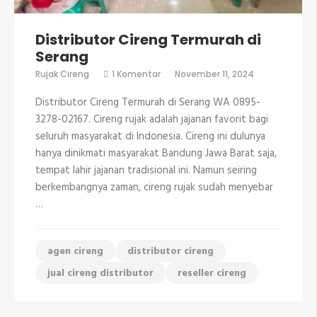
Distributor Cireng Termurah di
Serang
pada
Rujak Cireng
1 Komentar
November 11, 2024
Distributor
Cireng
Distributor Cireng Termurah di Serang WA 0895-
Termurah
di
3278-02167. Cireng rujak adalah jajanan favorit bagi
Serang
seluruh masyarakat di Indonesia. Cireng ini dulunya
hanya dinikmati masyarakat Bandung Jawa Barat saja,
tempat lahir jajanan tradisional ini. Namun seiring
berkembangnya zaman, cireng rujak sudah menyebar
…
agen cireng
distributor cireng
jual cireng distributor
reseller cireng