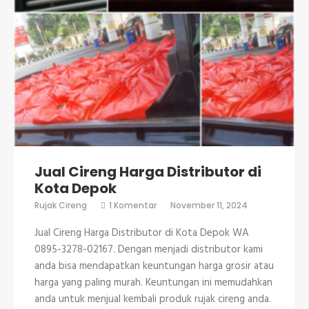
Jual Cireng Harga Distributor di
Kota Depok
pada
Rujak Cireng
1 Komentar
November 11, 2024
Jual
Cireng
Jual Cireng Harga Distributor di Kota Depok WA
Harga
Distributor
0895-3278-02167. Dengan menjadi distributor kami
di
anda bisa mendapatkan keuntungan harga grosir atau
Kota
Depok
harga yang paling murah. Keuntungan ini memudahkan
anda untuk menjual kembali produk rujak cireng anda.