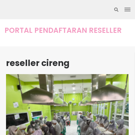
Lompat
ke
konten
(Tekan
PORTAL PENDAFTARAN RESELLER
Enter)
reseller cireng