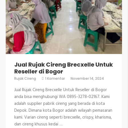
Jual Rujak Cireng Brecxelle Untuk
Reseller di Bogor
pada
Rujak Cireng
1 Komentar
November 14, 2024
Jual
Rujak
Jual Rujak Cireng Brecxelle Untuk Reseller di Bogor
Cireng
Brecxelle
anda bisa menghubungi WA 0895-3278-02167. Kami
Untuk
adalah supplier pabrik cireng yang berada di kota
Reseller
di
Depok. Dimana kota Bogor adalah wilayah pemasaran
Bogor
kami. Varian cireng seperti brecxelle, crispy, kharisma,
dan cireng khusus kedai …