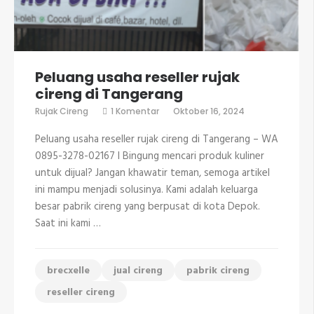
Peluang usaha reseller rujak
cireng di Tangerang
pada
Rujak Cireng
1 Komentar
Oktober 16, 2024
Peluang
usaha
Peluang usaha reseller rujak cireng di Tangerang – WA
reseller
rujak
0895-3278-02167 I Bingung mencari produk kuliner
cireng
untuk dijual? Jangan khawatir teman, semoga artikel
di
Tangerang
ini mampu menjadi solusinya. Kami adalah keluarga
besar pabrik cireng yang berpusat di kota Depok.
Saat ini kami …
brecxelle
jual cireng
pabrik cireng
reseller cireng