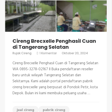
Cireng Brecxelle Penghasil Cuan
di Tangerang Selatan
pada
Rujak Cireng
1 Komentar
Oktober 20, 2024
Cireng
Brecxelle
Cireng Brecxelle Penghasil Cuan di Tangerang Selatan
Penghasil
Cuan
WA 0895-3278-02167 II Buka pendaftaran reseller
di
baru untuk wilayah Tangerang Selatan dan
Tangerang
Selatan
Sekitarnya. Kami adalah portal pendaftaran pabrik
cireng brecxelle yang berpusat di Pondok Petir, kota
Depok. Bulan ini kami membuka peluang usaha …
jual cireng
pabrik cireng