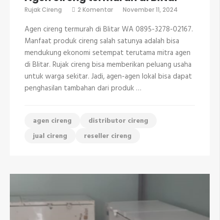
pada
Rujak Cireng
2 Komentar
November 11, 2024
Agen
cireng
Agen cireng termurah di Blitar WA 0895-3278-02167.
termurah
di
Manfaat produk cireng salah satunya adalah bisa
Blitar
mendukung ekonomi setempat terutama mitra agen
di Blitar. Rujak cireng bisa memberikan peluang usaha
untuk warga sekitar. Jadi, agen-agen lokal bisa dapat
penghasilan tambahan dari produk …
agen cireng
distributor cireng
jual cireng
reseller cireng