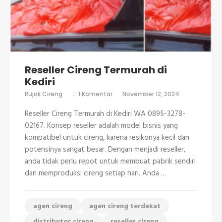
Reseller Cireng Termurah di
Kediri
pada
Rujak Cireng
1 Komentar
November 12, 2024
Reseller
Cireng
Reseller Cireng Termurah di Kediri WA 0895-3278-
Termurah
di
02167. Konsep reseller adalah model bisnis yang
Kediri
kompatibel untuk cireng, karena resikonya kecil dan
potensinya sangat besar. Dengan menjadi reseller,
anda tidak perlu repot untuk membuat pabrik sendiri
dan memproduksi cireng setiap hari. Anda …
agen cireng
agen cireng terdekat
distributor cireng
reseller cireng