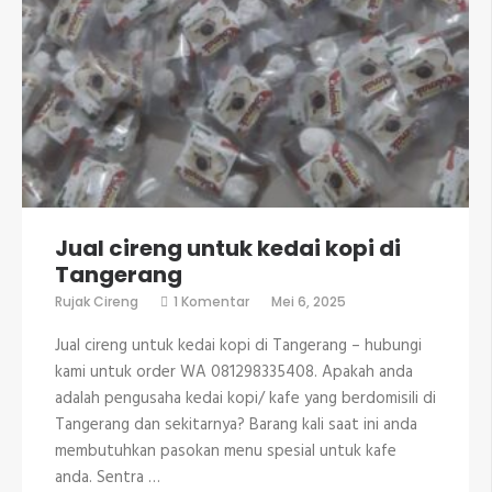
Jual cireng untuk kedai kopi di
Tangerang
pada
Rujak Cireng
1 Komentar
Mei 6, 2025
Jual
cireng
Jual cireng untuk kedai kopi di Tangerang – hubungi
untuk
kedai
kami untuk order WA 081298335408. Apakah anda
kopi
adalah pengusaha kedai kopi/ kafe yang berdomisili di
di
Tangerang
Tangerang dan sekitarnya? Barang kali saat ini anda
membutuhkan pasokan menu spesial untuk kafe
anda. Sentra …