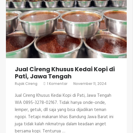
Jual Cireng Khusus Kedai Kopi di
Pati, Jawa Tengah
pada
Rujak Cireng
1 Komentar
November 11, 2024
Jual
Cireng
Jual Cireng Khusus Kedai Kopi di Pati, Jawa Tengah
Khusus
Kedai
WA 0895-3278-02167. Tidak hanya onde-onde,
Kopi
lemper, getuk, dll saja yang bisa dijadikan teman
di
Pati,
ngopi. Tetapi makanan khas Bandung Jawa Barat ini
Jawa
juga tidak kalah nikmatnya dalam keadaan anget
Tengah
bersama kopi. Tentunya …