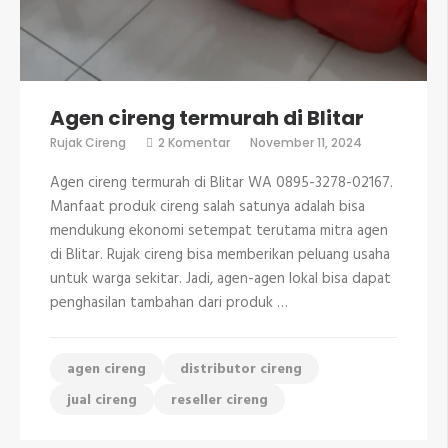
Agen cireng termurah di Blitar
pada
Rujak Cireng
2 Komentar
November 11, 2024
Agen
cireng
Agen cireng termurah di Blitar WA 0895-3278-02167.
termurah
di
Manfaat produk cireng salah satunya adalah bisa
Blitar
mendukung ekonomi setempat terutama mitra agen
di Blitar. Rujak cireng bisa memberikan peluang usaha
untuk warga sekitar. Jadi, agen-agen lokal bisa dapat
penghasilan tambahan dari produk …
agen cireng
distributor cireng
jual cireng
reseller cireng