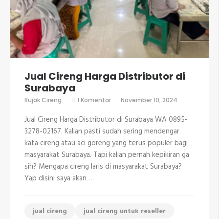
Jual Cireng Harga Distributor di
Surabaya
pada
Rujak Cireng
1 Komentar
November 10, 2024
Jual
Cireng
Jual Cireng Harga Distributor di Surabaya WA 0895-
Harga
Distributor
3278-02167. Kalian pasti sudah sering mendengar
di
kata cireng atau aci goreng yang terus populer bagi
Surabaya
masyarakat Surabaya. Tapi kalian pernah kepikiran ga
sih? Mengapa cireng laris di masyarakat Surabaya?
Yap disini saya akan …
jual cireng
jual cireng untuk reseller