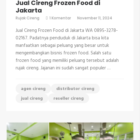
Jual Cireng Frozen Food di
Jakarta
pada
Rujak Cireng
1 Komentar
November 11, 2024
Jual
Cireng
Jual Cireng Frozen Food di Jakarta WA 0895-3278-
Frozen
Food
02167. Padatnya penduduk di Jakarta bisa kita
di
manfaatkan sebagai peluang yang besar untuk
Jakarta
mengembangkan bisnis frozen food. Salah satu
frozen food yang memiliki peluang tersebut adalah
rujak cireng. Jajanan ini sudah sangat populer …
agen cireng
distributor cireng
jual cireng
reseller cireng