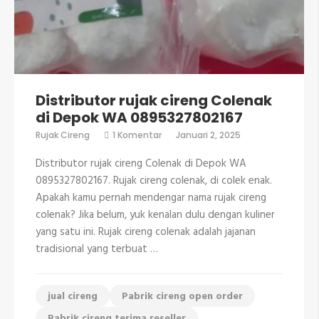
Distributor rujak cireng Colenak
di Depok WA 0895327802167
pada
Rujak Cireng
1 Komentar
Januari 2, 2025
Distributor
rujak
Distributor rujak cireng Colenak di Depok WA
cireng
Colenak
0895327802167. Rujak cireng colenak, di colek enak.
di
Apakah kamu pernah mendengar nama rujak cireng
Depok
WA
colenak? Jika belum, yuk kenalan dulu dengan kuliner
0895327802167
yang satu ini. Rujak cireng colenak adalah jajanan
tradisional yang terbuat …
jual cireng
Pabrik cireng open order
Pabrik cireng terima reseller