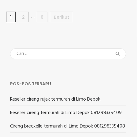
Paginasi
…
Halaman
Halaman
Halaman
1
2
6
Berikut
pos
Cari
untuk:
POS-POS TERBARU
Reseller cireng rujak termurah di Limo Depok
Reseller cireng termurah di Limo Depok 081298335409
Cireng brecxelle termurah di Limo Depok 081298335408