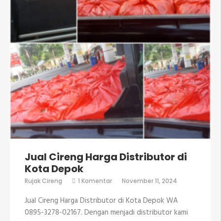
Jual Cireng Harga Distributor di
Kota Depok
pada
Rujak Cireng
1 Komentar
November 11, 2024
Jual
Cireng
Jual Cireng Harga Distributor di Kota Depok WA
Harga
Distributor
0895-3278-02167. Dengan menjadi distributor kami
di