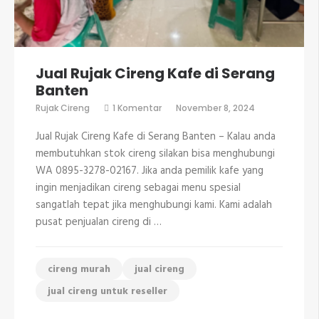
Jual Rujak Cireng Kafe di Serang
Banten
pada
Rujak Cireng
1 Komentar
November 8, 2024
Jual
Rujak
Jual Rujak Cireng Kafe di Serang Banten – Kalau anda
Cireng
Kafe
membutuhkan stok cireng silakan bisa menghubungi
di
WA 0895-3278-02167. Jika anda pemilik kafe yang
Serang
Banten
ingin menjadikan cireng sebagai menu spesial
sangatlah tepat jika menghubungi kami. Kami adalah
pusat penjualan cireng di …
cireng murah
jual cireng
jual cireng untuk reseller