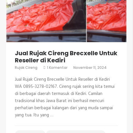
Jual Rujak Cireng Brecxelle Untuk
Reseller di Kediri
pada
Rujak Cireng
1 Komentar
November 11, 2024
Jual
Rujak
Jual Rujak Cireng Brecxelle Untuk Reseller di Kediri
Cireng
Brecxelle
WA 0895-3278-02167. Cireng rujak sering kita temui
Untuk
di berbagai daerah termasuk di Kediri. Camilan
Reseller
di
tradisional khas Jawa Barat ini berhasil mencuri
Kediri
perhatian berbagai kalangan dari yang muda sampai
yang tua. Itu yang …