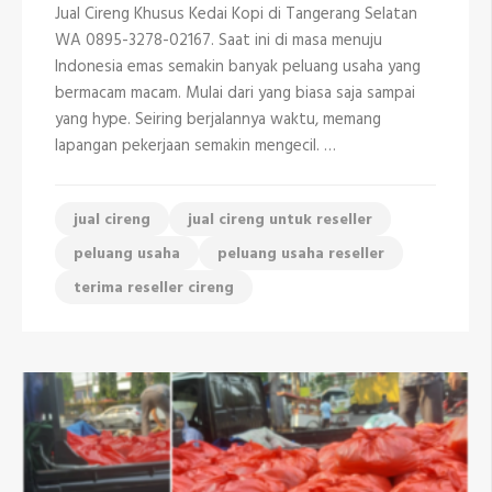
Cireng
Jual Cireng Khusus Kedai Kopi di Tangerang Selatan
Khusus
Kedai
WA 0895-3278-02167. Saat ini di masa menuju
Kopi
Indonesia emas semakin banyak peluang usaha yang
di
Tangerang
bermacam macam. Mulai dari yang biasa saja sampai
Selatan
yang hype. Seiring berjalannya waktu, memang
lapangan pekerjaan semakin mengecil. …
jual cireng
jual cireng untuk reseller
peluang usaha
peluang usaha reseller
terima reseller cireng