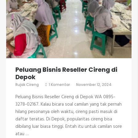
Peluang Bisnis Reseller Cireng di
Depok
pada
Rujak Cireng
1 Komentar
November 12, 2024
Peluang
Bisnis
Peluang Bisnis Reseller Cireng di Depok WA 0895-
Reseller
Cireng
3278-02167. Kalau bicara soal camilan yang tak pernah
di
hilang pesonanya oleh waktu, cireng pasti masuk di
Depok
daftar teratas. Di Depok, popularitas cireng bisa
dibilang luar biasa tinggi. Entah itu untuk camilan sore
atau …