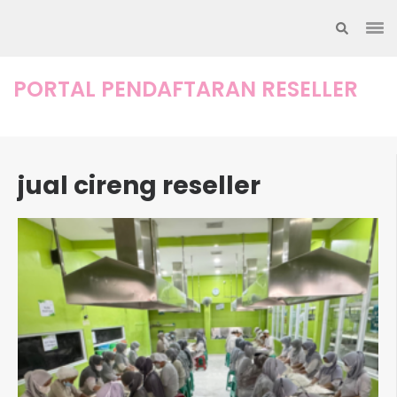
Lompat
ke
konten
(Tekan
PORTAL PENDAFTARAN RESELLER
Enter)
jual cireng reseller