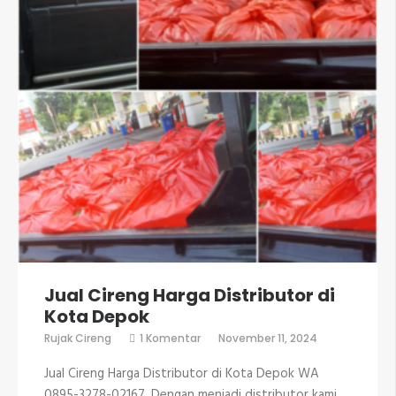
Jual Cireng Harga Distributor di
Kota Depok
pada
Rujak Cireng
1 Komentar
November 11, 2024
Jual
Cireng
Jual Cireng Harga Distributor di Kota Depok WA
Harga
Distributor
0895-3278-02167. Dengan menjadi distributor kami