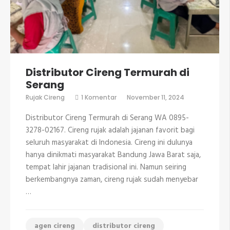
Distributor Cireng Termurah di
Serang
pada
Rujak Cireng
1 Komentar
November 11, 2024
Distributor
Cireng
Distributor Cireng Termurah di Serang WA 0895-
Termurah
di
3278-02167. Cireng rujak adalah jajanan favorit bagi
Serang
seluruh masyarakat di Indonesia. Cireng ini dulunya
hanya dinikmati masyarakat Bandung Jawa Barat saja,
tempat lahir jajanan tradisional ini. Namun seiring
berkembangnya zaman, cireng rujak sudah menyebar
…
agen cireng
distributor cireng