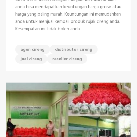
di
anda bisa mendapatkan keuntungan harga grosir atau
Kota
Depok
harga yang paling murah. Keuntungan ini memudahkan
anda untuk menjual kembali produk rujak cireng anda.
Kesempatan ini tidak boleh anda …
agen cireng
distributor cireng
jual cireng
reseller cireng