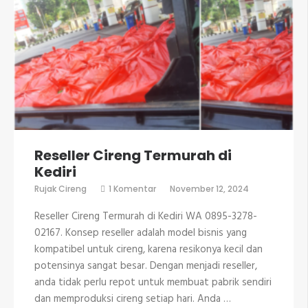
Reseller Cireng Termurah di
Kediri
pada
Rujak Cireng
1 Komentar
November 12, 2024
Reseller
Cireng
Reseller Cireng Termurah di Kediri WA 0895-3278-
Termurah
di
02167. Konsep reseller adalah model bisnis yang
Kediri
kompatibel untuk cireng, karena resikonya kecil dan
potensinya sangat besar. Dengan menjadi reseller,
anda tidak perlu repot untuk membuat pabrik sendiri
dan memproduksi cireng setiap hari. Anda …