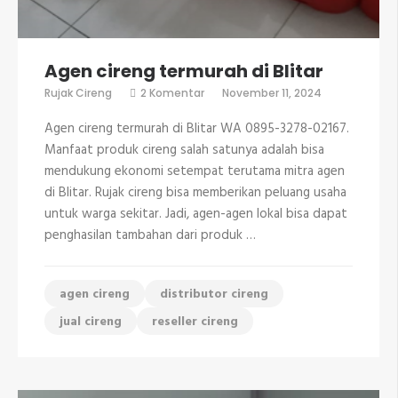
Agen cireng termurah di Blitar
pada
Rujak Cireng
2 Komentar
November 11, 2024
Agen
cireng
Agen cireng termurah di Blitar WA 0895-3278-02167.
termurah
di
Manfaat produk cireng salah satunya adalah bisa
Blitar
mendukung ekonomi setempat terutama mitra agen
di Blitar. Rujak cireng bisa memberikan peluang usaha
untuk warga sekitar. Jadi, agen-agen lokal bisa dapat
penghasilan tambahan dari produk …
agen cireng
distributor cireng
jual cireng
reseller cireng