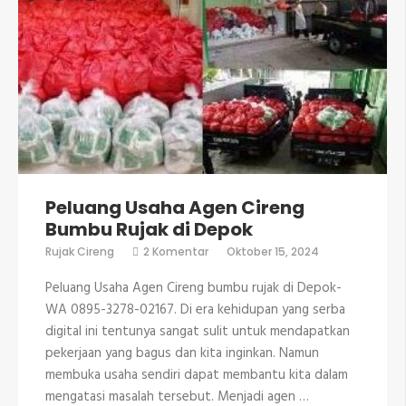
Peluang Usaha Agen Cireng
Bumbu Rujak di Depok
pada
Rujak Cireng
2 Komentar
Oktober 15, 2024
Peluang
Usaha
Peluang Usaha Agen Cireng bumbu rujak di Depok-
Agen
Cireng
WA 0895-3278-02167. Di era kehidupan yang serba
Bumbu
digital ini tentunya sangat sulit untuk mendapatkan
Rujak
di
pekerjaan yang bagus dan kita inginkan. Namun
Depok
membuka usaha sendiri dapat membantu kita dalam
mengatasi masalah tersebut. Menjadi agen …