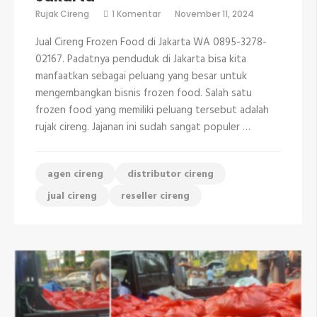
pada
Rujak Cireng
1 Komentar
November 11, 2024
Jual
Cireng
Jual Cireng Frozen Food di Jakarta WA 0895-3278-
Frozen
Food
02167. Padatnya penduduk di Jakarta bisa kita
di
manfaatkan sebagai peluang yang besar untuk
Jakarta
mengembangkan bisnis frozen food. Salah satu
frozen food yang memiliki peluang tersebut adalah
rujak cireng. Jajanan ini sudah sangat populer …
agen cireng
distributor cireng
jual cireng
reseller cireng