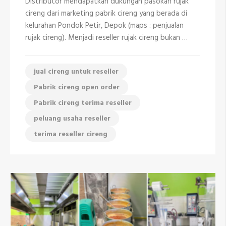
Distributor mendapatkan dukungan pasokan rujak
Depok
cireng dari marketing pabrik cireng yang berada di
kelurahan Pondok Petir, Depok (maps : penjualan
rujak cireng). Menjadi reseller rujak cireng bukan …
jual cireng untuk reseller
Pabrik cireng open order
Pabrik cireng terima reseller
peluang usaha reseller
terima reseller cireng