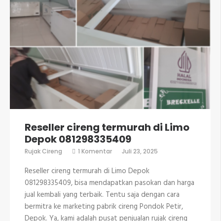
Reseller cireng termurah di Limo
Depok 081298335409
pada
Rujak Cireng
1 Komentar
Juli 23, 2025
Reseller
cireng
Reseller cireng termurah di Limo Depok
termurah
di
081298335409, bisa mendapatkan pasokan dan harga
Limo
jual kembali yang terbaik. Tentu saja dengan cara
Depok
081298335409
bermitra ke marketing pabrik cireng Pondok Petir,
Depok. Ya, kami adalah pusat penjualan rujak cireng