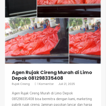
Agen Rujak Cireng Murah di Limo
Depok 081298335408
pada
Rujak Cireng
1 Komentar
Juli 21, 2025
Agen
Rujak
Agen Rujak Cireng Murah di Limo Depok
Cireng
Murah
081298335408 bisa bermitra dengan kami, marketing
di
pabrik rujak cireng. Jaminan pasokan lancar dan harga
Limo