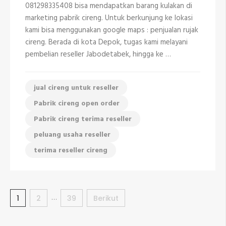
di
081298335408 bisa mendapatkan barang kulakan di
Cipayung
marketing pabrik cireng. Untuk berkunjung ke lokasi
Depok
081298335408
kami bisa menggunakan google maps : penjualan rujak
cireng. Berada di kota Depok, tugas kami melayani
pembelian reseller Jabodetabek, hingga ke …
jual cireng untuk reseller
Pabrik cireng open order
Pabrik cireng terima reseller
peluang usaha reseller
terima reseller cireng
Paginasi
…
Halaman
Halaman
Halaman
1
2
39
Berikut
pos