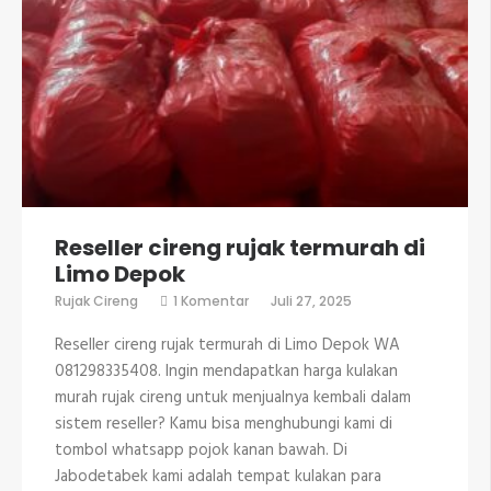
Reseller cireng rujak termurah di
Limo Depok
pada
Rujak Cireng
1 Komentar
Juli 27, 2025
Reseller
cireng
Reseller cireng rujak termurah di Limo Depok WA
rujak
termurah
081298335408. Ingin mendapatkan harga kulakan
di
murah rujak cireng untuk menjualnya kembali dalam
Limo
Depok
sistem reseller? Kamu bisa menghubungi kami di
tombol whatsapp pojok kanan bawah. Di
Jabodetabek kami adalah tempat kulakan para