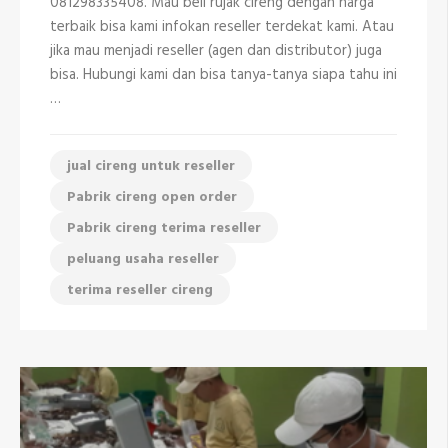
081298335408. Mau beli rujak cireng dengan harga
di
terbaik bisa kami infokan reseller terdekat kami. Atau
Cipayung
Depok
jika mau menjadi reseller (agen dan distributor) juga
bisa. Hubungi kami dan bisa tanya-tanya siapa tahu ini
…
jual cireng untuk reseller
Pabrik cireng open order
Pabrik cireng terima reseller
peluang usaha reseller
terima reseller cireng