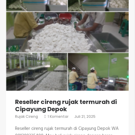
Reseller cireng rujak termurah di
Cipayung Depok
pada
Rujak Cireng
1 Komentar
Juli 21, 2025
Reseller
cireng
Reseller cireng rujak termurah di Cipayung Depok WA
rujak
termurah