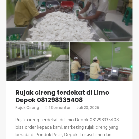
Rujak cireng terdekat di Limo
Depok 081298335408
pada
Rujak Cireng
1 Komentar
Juli 23, 2025
Rujak
cireng
Rujak cireng terdekat di Limo Depok 081298335408
terdekat
di
bisa order kepada kami, marketing rujak cireng yang
Limo
berada di Pondok Petir, Depok. Lokasi Limo dan
Depok