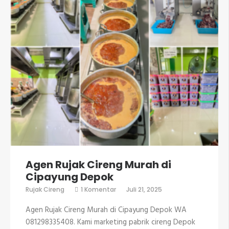
Agen Rujak Cireng Murah di
Cipayung Depok
pada
Rujak Cireng
1 Komentar
Juli 21, 2025
Agen
Rujak
Agen Rujak Cireng Murah di Cipayung Depok WA
Cireng
Murah
081298335408. Kami marketing pabrik cireng Depok
di