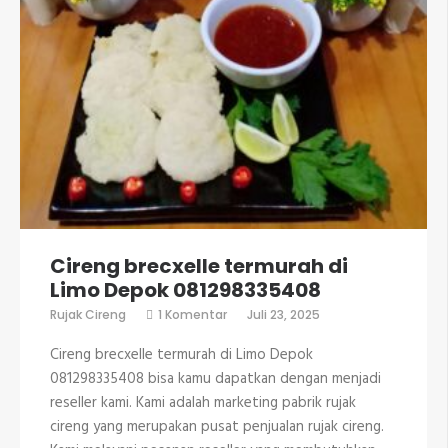
Cireng brecxelle termurah di
Limo Depok 081298335408
pada
Rujak Cireng
1 Komentar
Juli 23, 2025
Cireng
brecxelle
Cireng brecxelle termurah di Limo Depok
termurah
di
081298335408 bisa kamu dapatkan dengan menjadi
Limo
reseller kami. Kami adalah marketing pabrik rujak
Depok
081298335408
cireng yang merupakan pusat penjualan rujak cireng.