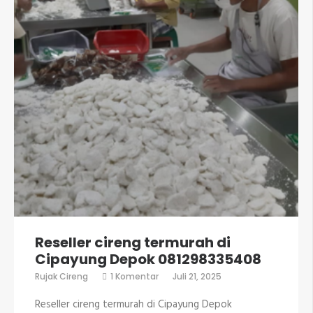
Reseller cireng termurah di
Cipayung Depok 081298335408
pada
Rujak Cireng
1 Komentar
Juli 21, 2025
Reseller
cireng
Reseller cireng termurah di Cipayung Depok
termurah