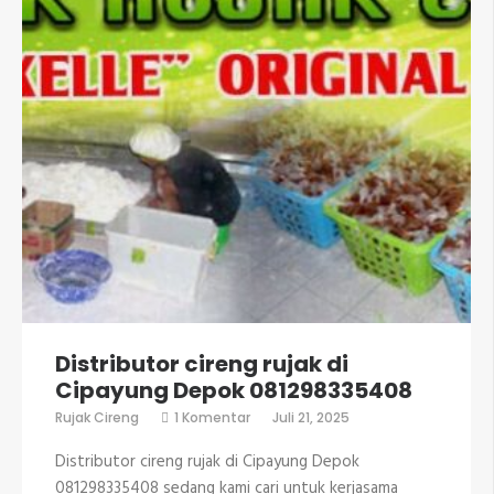
Distributor cireng rujak di
Cipayung Depok 081298335408
pada
Rujak Cireng
1 Komentar
Juli 21, 2025
Distributor
cireng
Distributor cireng rujak di Cipayung Depok
rujak
di
081298335408 sedang kami cari untuk kerjasama