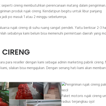
t seperti cireng membutuhkan perencanaan matang dalam pengiriman.
iriman produk rujak cireng. Kendatipun begitu untuk libur panjang
a jadi po masuk 1 atau 2 minggu sebelumnya.
uarsa rujak cireng di suhu ruang sangat pendek. Yaitu berkisar 2-3 har
 Inilah sebabnya kami belum bisa memenuhi permintaan daerah yang m
 CIRENG
ara para reseller dengan kami sebagai admin marketing pabrik cireng.
an kami, silakan bisa mengajukan. Dengan senang hati kami akan memban
Paket motoris rujak cireng u
radius terjangkau ojol