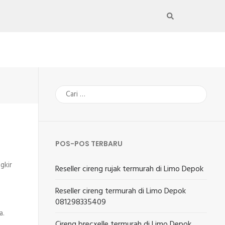
Cari
untuk:
POS-POS TERBARU
gkir
Reseller cireng rujak termurah di Limo Depok
Reseller cireng termurah di Limo Depok
081298335409
a.
Cireng brecxelle termurah di Limo Depok