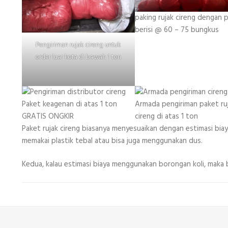
paking rujak cireng dengan p
berisi @ 60 – 75 bungkus
Pengiriman rujak cireng untuk
order luar kota di bawah 1 ton
Paket keagenan di atas 1 ton
Armada pengiriman paket ru
GRATIS ONGKIR
cireng di atas 1 ton
Paket rujak cireng biasanya menyesuaikan dengan estimasi biaya
memakai plastik tebal atau bisa juga menggunakan dus.
Kedua, kalau estimasi biaya menggunakan borongan koli, maka