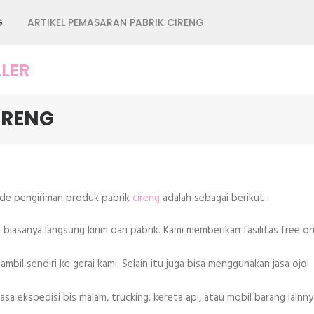
G
ARTIKEL PEMASARAN PABRIK CIRENG
LER
IRENG
de pengiriman produk pabrik
cireng
adalah sebagai berikut :
iasanya langsung kirim dari pabrik. Kami memberikan fasilitas free on
ambil sendiri ke gerai kami. Selain itu juga bisa menggunakan jasa ojol
a ekspedisi bis malam, trucking, kereta api, atau mobil barang lainny