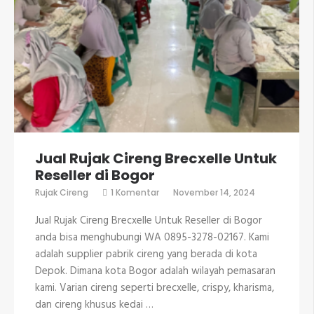
Jual Rujak Cireng Brecxelle Untuk
Reseller di Bogor
pada
Rujak Cireng
1 Komentar
November 14, 2024
Jual
Rujak
Jual Rujak Cireng Brecxelle Untuk Reseller di Bogor
Cireng
Brecxelle
anda bisa menghubungi WA 0895-3278-02167. Kami
Untuk
adalah supplier pabrik cireng yang berada di kota
Reseller
di
Depok. Dimana kota Bogor adalah wilayah pemasaran
Bogor
kami. Varian cireng seperti brecxelle, crispy, kharisma,
dan cireng khusus kedai …