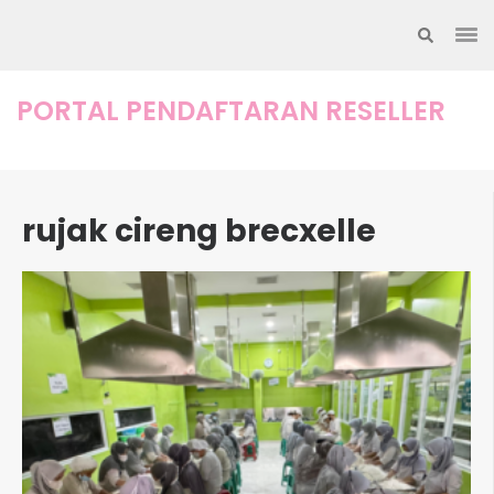
Lompat
ke
konten
(Tekan
PORTAL PENDAFTARAN RESELLER
Enter)
rujak cireng brecxelle