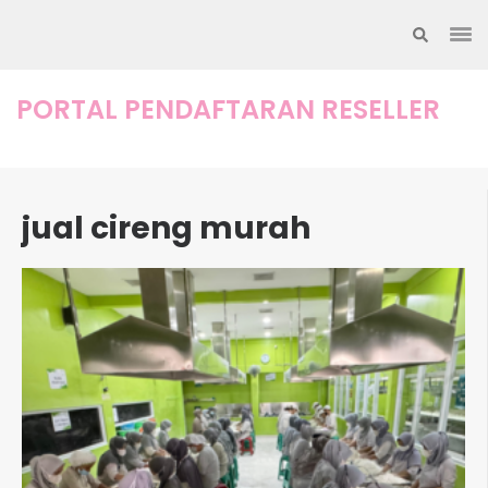
Lompat
ke
konten
(Tekan
PORTAL PENDAFTARAN RESELLER
Enter)
jual cireng murah