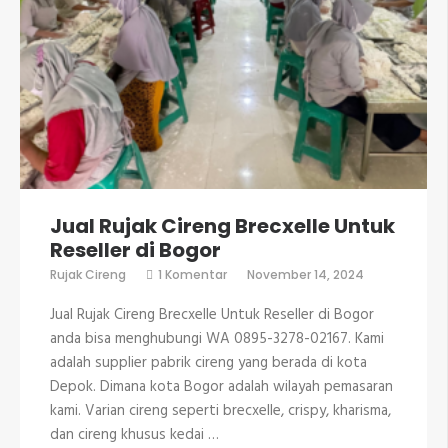
Jual Rujak Cireng Brecxelle Untuk
Reseller di Bogor
pada
Rujak Cireng
1 Komentar
November 14, 2024
Jual
Rujak
Jual Rujak Cireng Brecxelle Untuk Reseller di Bogor
Cireng
Brecxelle
anda bisa menghubungi WA 0895-3278-02167. Kami
Untuk
adalah supplier pabrik cireng yang berada di kota
Reseller
di
Depok. Dimana kota Bogor adalah wilayah pemasaran
Bogor
kami. Varian cireng seperti brecxelle, crispy, kharisma,
dan cireng khusus kedai …