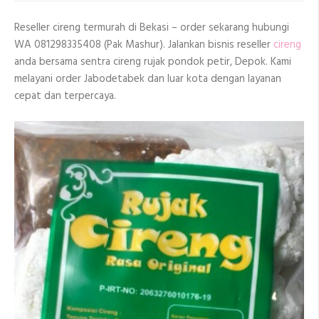
Bekasi
Reseller cireng termurah di Bekasi – order sekarang hubungi
WA 081298335408 (Pak Mashur). Jalankan bisnis reseller
cireng
anda bersama sentra cireng rujak pondok petir, Depok. Kami
melayani order Jabodetabek dan luar kota dengan layanan
cepat dan terpercaya.