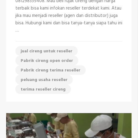
081298335408. Mau beli rujak cireng dengan harga
di
terbaik bisa kami infokan reseller terdekat kami. Atau
Cipayung
Depok
jika mau menjadi reseller (agen dan distributor) juga
bisa. Hubungi kami dan bisa tanya-tanya siapa tahu ini
…
jual cireng untuk reseller
Pabrik cireng open order
Pabrik cireng terima reseller
peluang usaha reseller
terima reseller cireng