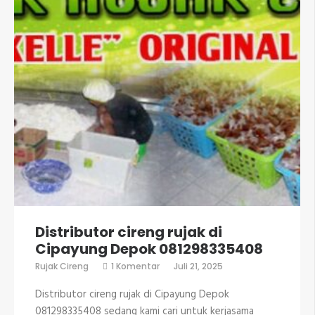
Distributor cireng rujak di
Cipayung Depok 081298335408
pada
Rujak Cireng
1 Komentar
Juli 21, 2025
Distributor
cireng
Distributor cireng rujak di Cipayung Depok
rujak
di
081298335408 sedang kami cari untuk kerjasama