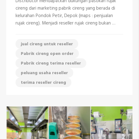
Distributor mendapatkan dukungan pasokan rujak
Depok
cireng dari marketing pabrik cireng yang berada di
kelurahan Pondok Petir, Depok (maps : penjualan
rujak cireng). Menjadi reseller rujak cireng bukan …
jual cireng untuk reseller
Pabrik cireng open order
Pabrik cireng terima reseller
peluang usaha reseller
terima reseller cireng