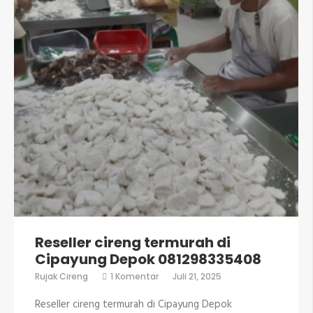
Reseller cireng termurah di
Cipayung Depok 081298335408
pada
Rujak Cireng
1 Komentar
Juli 21, 2025
Reseller
cireng
Reseller cireng termurah di Cipayung Depok
termurah