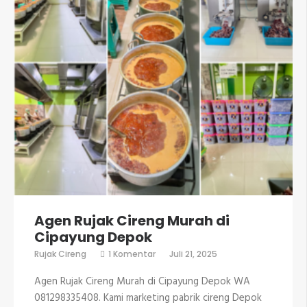
Agen Rujak Cireng Murah di
Cipayung Depok
pada
Rujak Cireng
1 Komentar
Juli 21, 2025
Agen
Rujak
Agen Rujak Cireng Murah di Cipayung Depok WA
Cireng
Murah
081298335408. Kami marketing pabrik cireng Depok
di