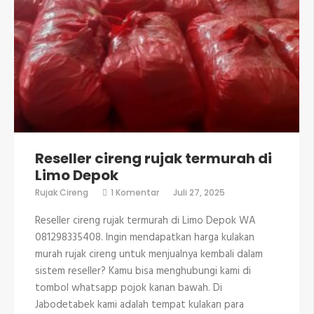
Reseller cireng rujak termurah di
Limo Depok
pada
Rujak Cireng
1 Komentar
Juli 27, 2025
Reseller
cireng
Reseller cireng rujak termurah di Limo Depok WA
rujak
termurah
081298335408. Ingin mendapatkan harga kulakan
di
murah rujak cireng untuk menjualnya kembali dalam
Limo
Depok
sistem reseller? Kamu bisa menghubungi kami di
tombol whatsapp pojok kanan bawah. Di
Jabodetabek kami adalah tempat kulakan para