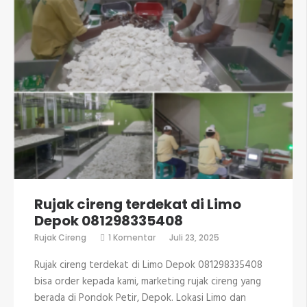
Rujak cireng terdekat di Limo
Depok 081298335408
pada
Rujak Cireng
1 Komentar
Juli 23, 2025
Rujak
cireng
Rujak cireng terdekat di Limo Depok 081298335408
terdekat
di
bisa order kepada kami, marketing rujak cireng yang
Limo
berada di Pondok Petir, Depok. Lokasi Limo dan
Depok