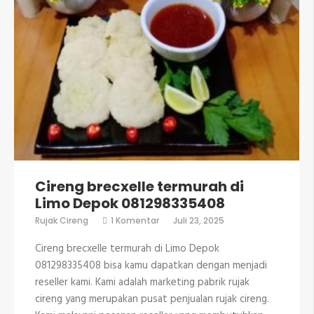
Cireng brecxelle termurah di
Limo Depok 081298335408
pada
Rujak Cireng
1 Komentar
Juli 23, 2025
Cireng
brecxelle
Cireng brecxelle termurah di Limo Depok
termurah
di
081298335408 bisa kamu dapatkan dengan menjadi
Limo
reseller kami. Kami adalah marketing pabrik rujak
Depok
081298335408
cireng yang merupakan pusat penjualan rujak cireng.