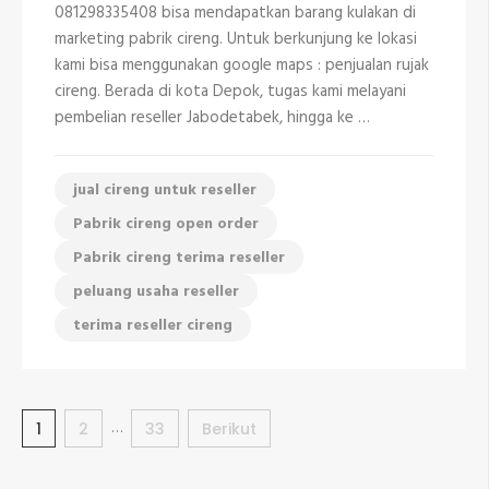
di
081298335408 bisa mendapatkan barang kulakan di
Cipayung
marketing pabrik cireng. Untuk berkunjung ke lokasi
Depok
081298335408
kami bisa menggunakan google maps : penjualan rujak
cireng. Berada di kota Depok, tugas kami melayani
pembelian reseller Jabodetabek, hingga ke …
jual cireng untuk reseller
Pabrik cireng open order
Pabrik cireng terima reseller
peluang usaha reseller
terima reseller cireng
Paginasi
…
Halaman
Halaman
Halaman
1
2
33
Berikut
pos