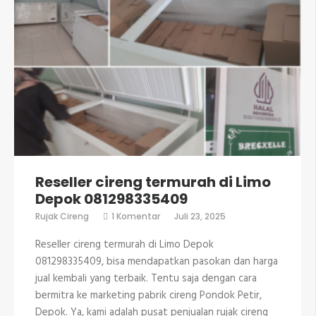
Reseller cireng termurah di Limo
Depok 081298335409
pada
Rujak Cireng
1 Komentar
Juli 23, 2025
Reseller
cireng
Reseller cireng termurah di Limo Depok
termurah
di
081298335409, bisa mendapatkan pasokan dan harga
Limo
jual kembali yang terbaik. Tentu saja dengan cara
Depok
081298335409
bermitra ke marketing pabrik cireng Pondok Petir,
Depok. Ya, kami adalah pusat penjualan rujak cireng