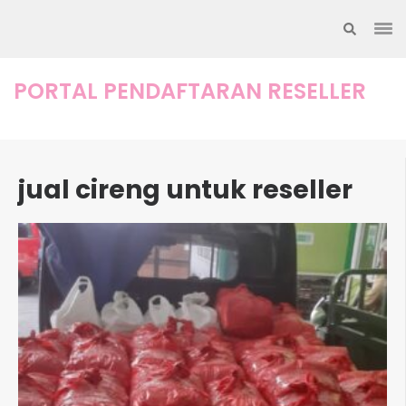
Lompat
ke
konten
(Tekan
PORTAL PENDAFTARAN RESELLER
Enter)
jual cireng untuk reseller