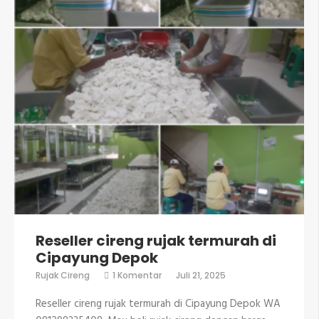
Reseller cireng rujak termurah di
Cipayung Depok
pada
Rujak Cireng
1 Komentar
Juli 21, 2025
Reseller
cireng
Reseller cireng rujak termurah di Cipayung Depok WA
rujak
termurah