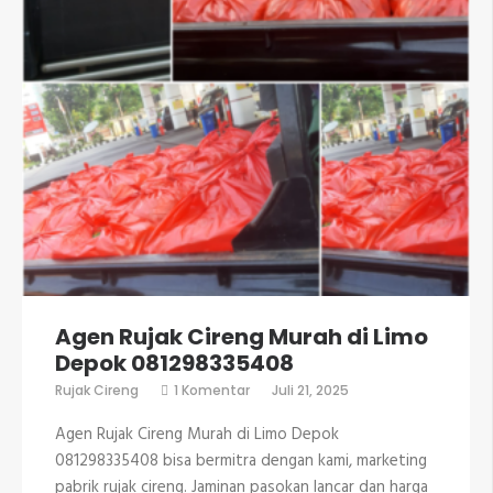
Agen Rujak Cireng Murah di Limo
Depok 081298335408
pada
Rujak Cireng
1 Komentar
Juli 21, 2025
Agen
Rujak
Agen Rujak Cireng Murah di Limo Depok
Cireng
Murah
081298335408 bisa bermitra dengan kami, marketing
di
pabrik rujak cireng. Jaminan pasokan lancar dan harga
Limo