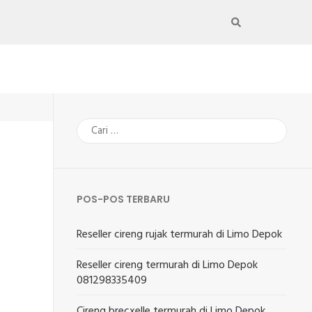
Cari
untuk:
POS-POS TERBARU
Reseller cireng rujak termurah di Limo Depok
Reseller cireng termurah di Limo Depok
081298335409
Cireng brecxelle termurah di Limo Depok