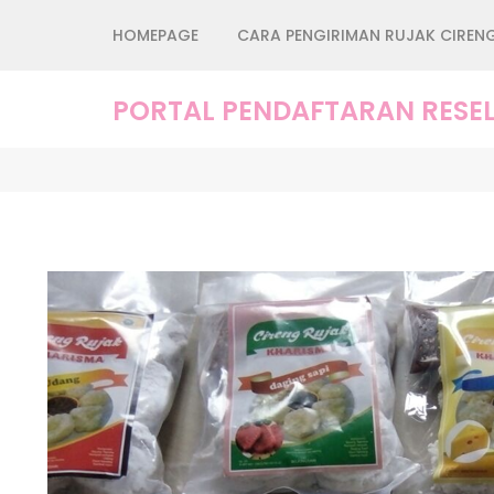
Lompat
HOMEPAGE
CARA PENGIRIMAN RUJAK CIREN
ke
konten
(Tekan
PORTAL PENDAFTARAN RESEL
Enter)