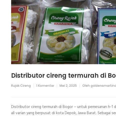
Distributor cireng termurah di B
pada
Rujak Cireng
1 Komentar
Mei 2, 2025
Oleh
goldensmartin
Distributor
cireng
termurah
di
Bogor
Distributor cireng termurah di Bogor – untuk pemesanan h-1
all varian yang berpusat di kota Depok, Jawa Barat. Sebagai sen