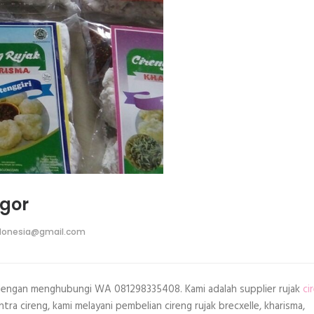
ogor
donesia@gmail.com
 dengan menghubungi WA 081298335408. Kami adalah supplier rujak
ci
tra cireng, kami melayani pembelian cireng rujak brecxelle, kharisma,