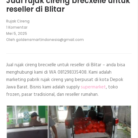
Jual rujak cireng brecxelle untuk
reseller di Blitar
Rujak Cireng
1 Komentar
pada
Mei 5, 2025
Jual
Oleh
goldensmartindonesia@gmail.com
rujak
cireng
brecxelle
untuk
reseller
Jual rujak cireng brecxelle untuk reseller di Blitar – anda bisa
di
Blitar
menghubungi kami di WA 081298335408. Kami adalah
marketing pabrik rujak cireng yang berpusat di kota Depok
Jawa Barat. Bisnis kami adalah supply
supermarket
, toko
frozen, pasar tradisional, dan reseller rumahan.