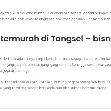
ngkatan kualitas yang kontinu. Perlengkapan seperti detektor logam 
g brecxelle naik kelas. Kelengkapan dokumen perijinan juga membuatb
e termurah di Tangsel – bisn
elle tidak ada artinya tanpa kehadiran anda sebagai calon reseller kam
i menjangkau pelosok dan gang-gang sempit. Sehingga semua masyar
l juga di luar negeri.
ak di Tangsel atau di kota-kota lain, hubungi segera nomor WA kami. Ka
 yang terbilang sangat kecil anda pun bisa sukses bersama cireng.