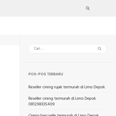
Cari
untuk:
POS-POS TERBARU
Reseller cireng rujak termurah di Limo Depok
Reseller cireng termurah di Limo Depok
081298335409
Cireng brecxelle termurah di Limo Depok