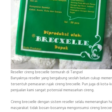
Reseller cireng brecxelle termurah di Tangsel
Banyaknya reseller yang bergabung seolah belum cukup memen
tersentuh pemasaran rujak cireng brecxelle. Pun juga di kota-
penjualan kami sangat potensial memasarkan cireng.
Cireng brecxelle dengan sistem reseller selalu memenangkan h
masyarakat tidak bosan-bosannya mengonsumsi cireng brecxelle. 