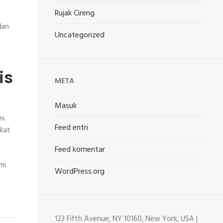
Rujak Cireng
dan
Uncategorized
is
META
Masuk
i.
Feed entri
akat
Feed komentar
mi
WordPress.org
123 Fifth Avenue, NY 10160, New York, USA |