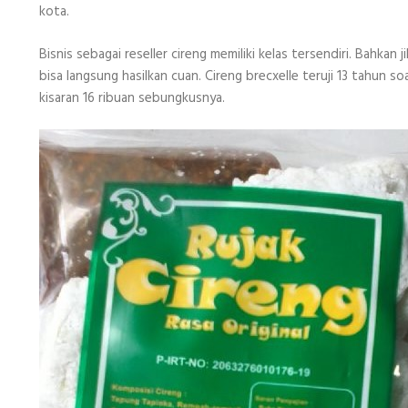
kota.
Bisnis sebagai reseller cireng memiliki kelas tersendiri. Bahka
bisa langsung hasilkan cuan. Cireng brecxelle teruji 13 tahun s
kisaran 16 ribuan sebungkusnya.