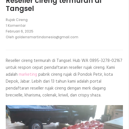
Reseller cireng termurah di
Tangsel
Rujak Cireng
1 Komentar
pada
Februari 6, 2025
Reseller
Oleh
goldensmartindonesia@gmail.com
cireng
termurah
di
Tangsel
Reseller cireng termurah di Tangsel. Hub WA 0895-3278-02167
untuk respon cepat pendaftaran reseller rujak cireng. Kami
adalah
marketing
pabrik cireng rujak di Pondok Petir, kota
Depok, Jabar. Lebih dari 13 tahun kami adalah portal
pendaftaran reseller rujak cireng dengan merk dagang
brecxelle, kharisma, colenak, kriwil, dan crispy shaza.