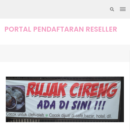
Lompat
ke
konten
(Tekan
PORTAL PENDAFTARAN RESELLER
Enter)