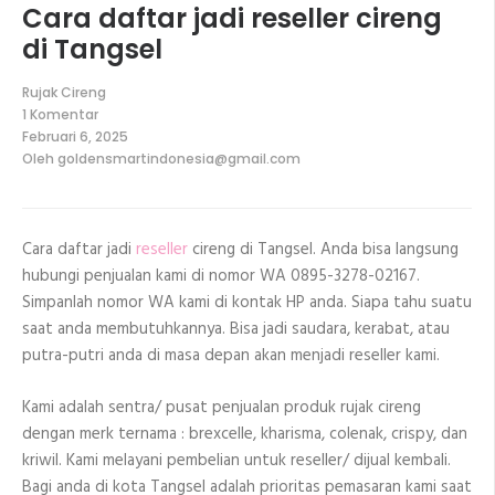
Cara daftar jadi reseller cireng
di Tangsel
Rujak Cireng
1 Komentar
pada
Februari 6, 2025
Cara
Oleh
goldensmartindonesia@gmail.com
daftar
jadi
reseller
cireng
di
Cara daftar jadi
reseller
cireng di Tangsel. Anda bisa langsung
Tangsel
hubungi penjualan kami di nomor WA 0895-3278-02167.
Simpanlah nomor WA kami di kontak HP anda. Siapa tahu suatu
saat anda membutuhkannya. Bisa jadi saudara, kerabat, atau
putra-putri anda di masa depan akan menjadi reseller kami.
Kami adalah sentra/ pusat penjualan produk rujak cireng
dengan merk ternama : brexcelle, kharisma, colenak, crispy, dan
kriwil. Kami melayani pembelian untuk reseller/ dijual kembali.
Bagi anda di kota Tangsel adalah prioritas pemasaran kami saat