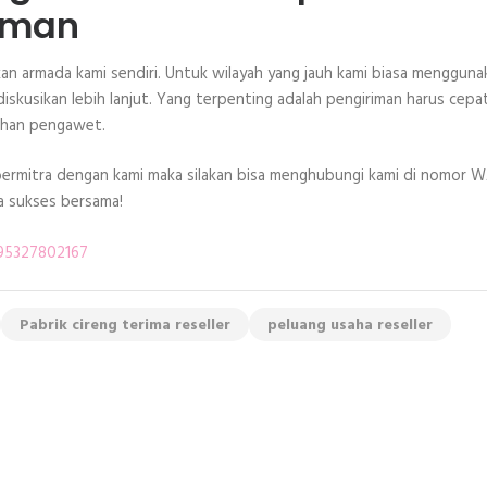
iman
an armada kami sendiri. Untuk wilayah yang jauh kami biasa mengguna
 diskusikan lebih lanjut. Yang terpenting adalah pengiriman harus cepa
ahan pengawet.
 bermitra dengan kami maka silakan bisa menghubungi kami di nomor 
ta sukses bersama!
895327802167
Pabrik cireng terima reseller
peluang usaha reseller