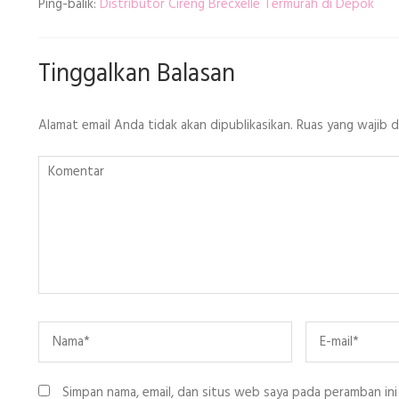
Ping-balik:
Distributor Cireng Brecxelle Termurah di Depok
Tinggalkan Balasan
Alamat email Anda tidak akan dipublikasikan.
Ruas yang wajib 
Komentar
Name
*
Email
*
Simpan nama, email, dan situs web saya pada peramban ini