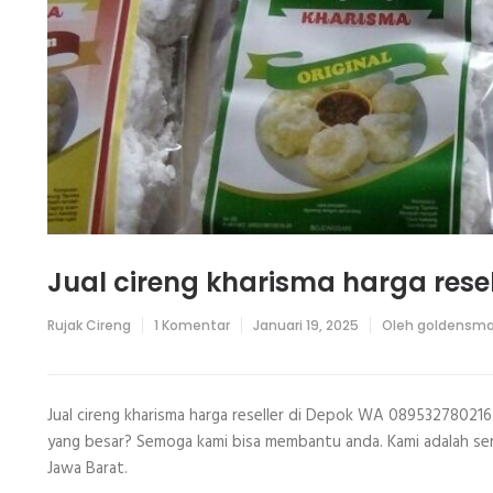
Jual cireng kharisma harga rese
pada
Rujak Cireng
1 Komentar
Januari 19, 2025
Oleh
goldensma
Jual
cireng
kharisma
harga
reseller
Jual cireng kharisma harga reseller di Depok WA 089532780216
di
yang besar? Semoga kami bisa membantu anda. Kami adalah se
Depok
WA
Jawa Barat.
0895327802167