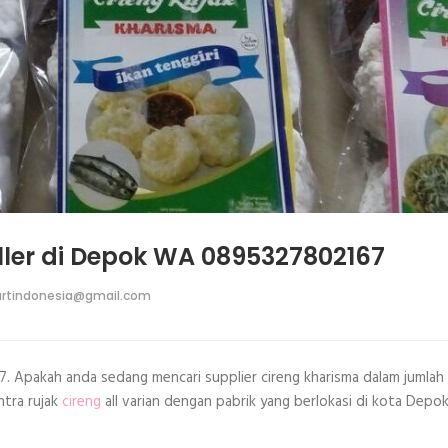
ller di Depok WA 0895327802167
rtindonesia@gmail.com
7. Apakah anda sedang mencari supplier cireng kharisma dalam jumlah
ntra rujak
cireng
all varian dengan pabrik yang berlokasi di kota Depok