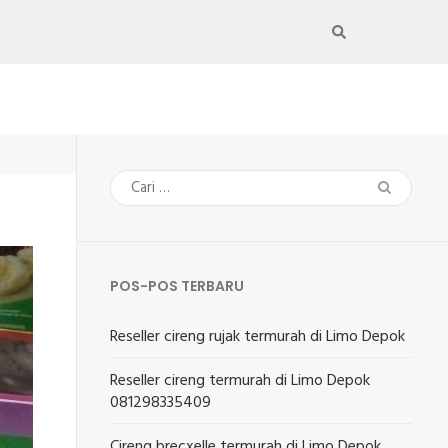
Cari
untuk:
POS-POS TERBARU
Reseller cireng rujak termurah di Limo Depok
Reseller cireng termurah di Limo Depok
081298335409
Cireng brecxelle termurah di Limo Depok