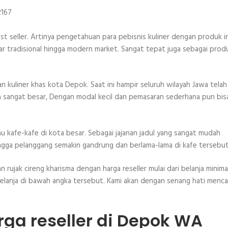
st seller. Artinya pengetahuan para pebisnis kuliner dengan produk in
asar tradisional hingga modern market. Sangat tepat juga sebagai prod
an kuliner khas kota Depok. Saat ini hampir seluruh wilayah Jawa telah
ya sangat besar, Dengan modal kecil dan pemasaran sederhana pun bis
nu kafe-kafe di kota besar. Sebagai jajanan jadul yang sangat mudah
hingga pelanggang semakin gandrung dan berlama-lama di kafe tersebut
ujak cireng kharisma dengan harga reseller mulai dari belanja minima
elanja di bawah angka tersebut. Kami akan dengan senang hati menca
rga reseller di Depok WA