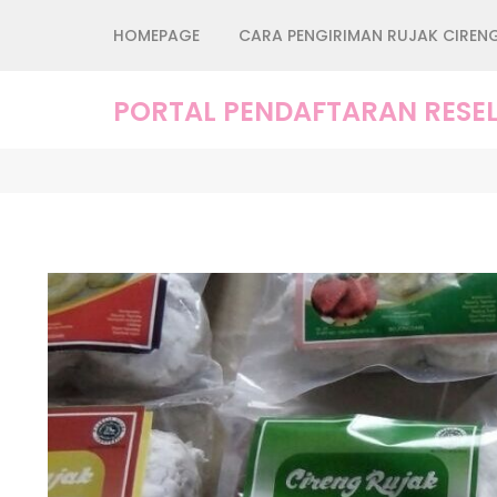
Lompat
HOMEPAGE
CARA PENGIRIMAN RUJAK CIREN
ke
konten
(Tekan
PORTAL PENDAFTARAN RESEL
Enter)