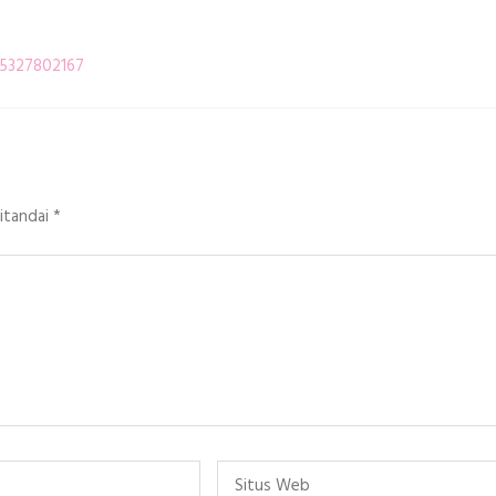
895327802167
ditandai
*
Situs