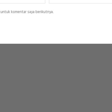
Web
 untuk komentar saya berikutnya.