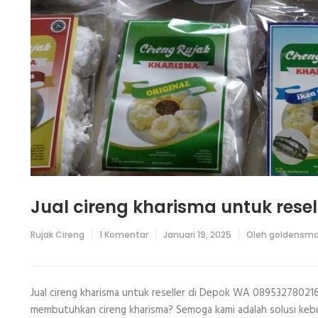
Jual cireng kharisma untuk rese
pada
Rujak Cireng
1 Komentar
Januari 19, 2025
Oleh
goldensma
Jual
cireng
kharisma
untuk
reseller
Jual cireng kharisma untuk reseller di Depok WA 089532780216
di
membutuhkan cireng kharisma? Semoga kami adalah solusi kebu
Depok