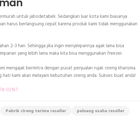
iman
termurah untuk jabodetabek. Sedangkan luar kota kami biasanya
riman harus berlangsung cepat karena produk kami tidak menggunakan
an 2-3 hari. Sehingga jika ingin menyimpannya agak lama bisa
yimpanan yang lebih lama maka kita bisa menggunakan freezer.
mi mengajak bermitra dengan pusat penjualan rujak cireng kharisma.
g hati kami akan melayani kebutuhan cireng anda. Sukses buat anda!
278-02167
Pabrik cireng terima reseller
peluang usaha reseller