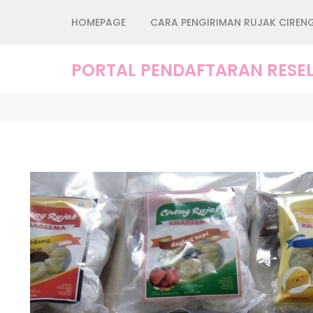
Lompat
HOMEPAGE
CARA PENGIRIMAN RUJAK CIREN
ke
konten
(Tekan
PORTAL PENDAFTARAN RESEL
Enter)