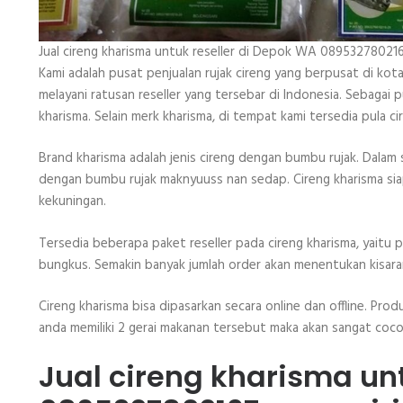
Jual cireng kharisma untuk reseller di Depok WA 08953278021
Kami adalah pusat penjualan rujak cireng yang berpusat di kot
melayani ratusan reseller yang tersebar di Indonesia. Sebagai p
kharisma. Selain merk kharisma, di tempat kami tersedia pula cire
Brand kharisma adalah jenis cireng dengan bumbu rujak. Dalam
dengan bumbu rujak maknyuuss nan sedap. Cireng kharisma s
kekuningan.
Tersedia beberapa paket reseller pada cireng kharisma, yait
bungkus. Semakin banyak jumlah order akan menentukan kisaran
Cireng kharisma bisa dipasarkan secara online dan offline. Produ
anda memiliki 2 gerai makanan tersebut maka akan sangat cocok 
Jual cireng kharisma un