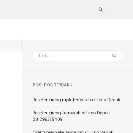
Cari
untuk:
POS-POS TERBARU
Reseller cireng rujak termurah di Limo Depok
Reseller cireng termurah di Limo Depok
081298335409
Cireng brecxelle termurah di Limo Depok