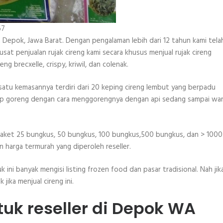
67
a Depok, Jawa Barat. Dengan pengalaman lebih dari 12 tahun kami tela
usat penjualan rujak cireng kami secara khusus menjual rujak cireng
ng brecxelle, crispy, kriwil, dan colenak.
 satu kemasannya terdiri dari 20 keping cireng lembut yang berpadu
iap goreng dengan cara menggorengnya dengan api sedang sampai wa
u paket 25 bungkus, 50 bungkus, 100 bungkus,500 bungkus, dan > 1000
 harga termurah yang diperoleh reseller.
k ini banyak mengisi listing frozen food dan pasar tradisional. Nah jik
jika menjual cireng ini.
tuk reseller di Depok WA