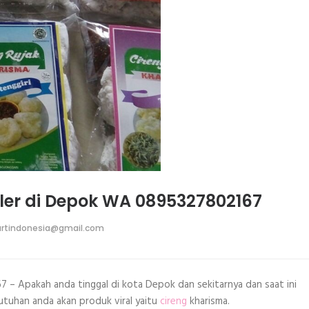
ller di Depok WA 0895327802167
rtindonesia@gmail.com
7 – Apakah anda tinggal di kota Depok dan sekitarnya dan saat ini
tuhan anda akan produk viral yaitu
cireng
kharisma.