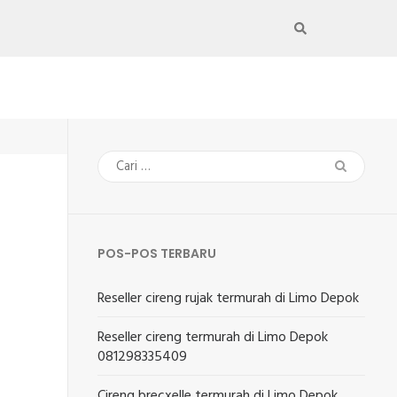
Cari
untuk:
POS-POS TERBARU
Reseller cireng rujak termurah di Limo Depok
Reseller cireng termurah di Limo Depok
081298335409
Cireng brecxelle termurah di Limo Depok