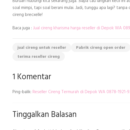
Buruan hubungi kita sekarang juga. Siapa tau langkah kecil ini 
soal mimpi, tapi soal berani mulai. Jadi, tunggu apa lagi? tanpa 
cireng brecxelle!
Baca juga :
Jual cireng kharisma harga reseller di Depok WA 0
jual cireng untuk reseller
Pabrik cireng open order
terima reseller cireng
1 Komentar
Ping-balik:
Reseller Cireng Termurah di Depok WA 0878-1921-9
Tinggalkan Balasan