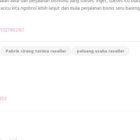
adalah awal dari perjalanan bisnismu yang sukses. Inget, sukses itu buk
cacicu kita ngobrol lebih lanjut dan mulai perjalanan bisnis seru bareng
895327802167
Pabrik cireng terima reseller
peluang usaha reseller
303