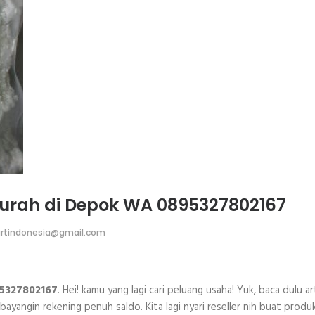
rmurah di Depok WA 0895327802167
rtindonesia@gmail.com
95327802167
. Hei! kamu yang lagi cari peluang usaha! Yuk, baca dulu ar
bayangin rekening penuh saldo. Kita lagi nyari reseller nih buat produ