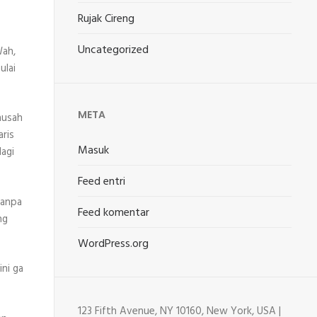
Rujak Cireng
Uncategorized
Wah,
ulai
META
ausah
aris
Masuk
lagi
Feed entri
tanpa
Feed komentar
ng
WordPress.org
ni ga
123 Fifth Avenue, NY 10160, New York, USA |