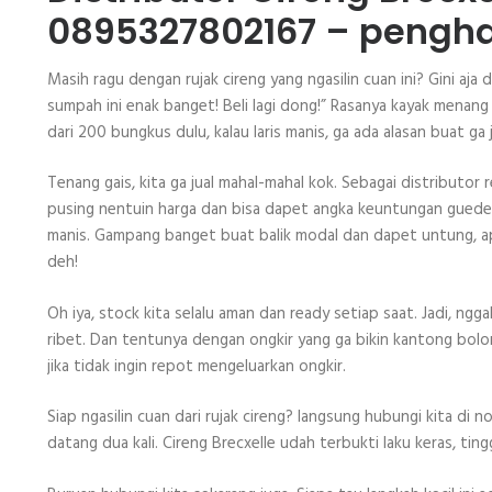
0895327802167 – pengha
Masih ragu dengan rujak cireng yang ngasilin cuan ini? Gini aja
sumpah ini enak banget! Beli lagi dong!” Rasanya kayak menang
dari 200 bungkus dulu, kalau laris manis, ga ada alasan buat ga j
Tenang gais, kita ga jual mahal-mahal kok. Sebagai distributor 
pusing nentuin harga dan bisa dapet angka keuntungan guede. B
manis. Gampang banget buat balik modal dan dapet untung, apa
deh!
Oh iya, stock kita selalu aman dan ready setiap saat. Jadi, ng
ribet. Dan tentunya dengan ongkir yang ga bikin kantong bolon
jika tidak ingin repot mengeluarkan ongkir.
Siap ngasilin cuan dari rujak cireng? langsung hubungi kita d
datang dua kali. Cireng Brecxelle udah terbukti laku keras, tin