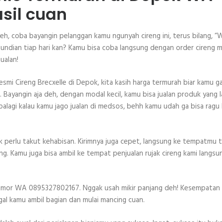
sil cuan
 deh, coba bayangin pelanggan kamu ngunyah cireng ini, terus bilang, “
 undian tiap hari kan? Kamu bisa coba langsung dengan order cireng m
ualan!
resmi Cireng Brecxelle di Depok, kita kasih harga termurah biar kamu g
ayangin aja deh, dengan modal kecil, kamu bisa jualan produk yang l
lagi kalau kamu jago jualan di medsos, behh kamu udah ga bisa ragu 
gak perlu takut kehabisan. Kirimnya juga cepet, langsung ke tempatmu 
g. Kamu juga bisa ambil ke tempat penjualan rujak cireng kami langsu
i nomor WA 0895327802167. Nggak usah mikir panjang deh! Kesempatan i
ggal kamu ambil bagian dan mulai mancing cuan.