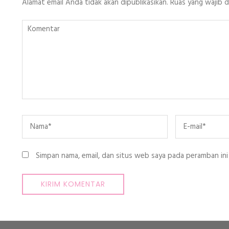
Alamat email Anda tidak akan dipublikasikan.
Ruas yang wajib 
Komentar
Name
*
Email
*
Simpan nama, email, dan situs web saya pada peramban ini