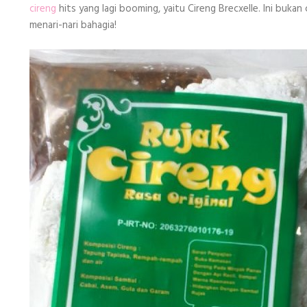
0895327802167
cireng
hits yang lagi booming, yaitu Cireng Brecxelle. Ini bukan
menari-nari bahagia!