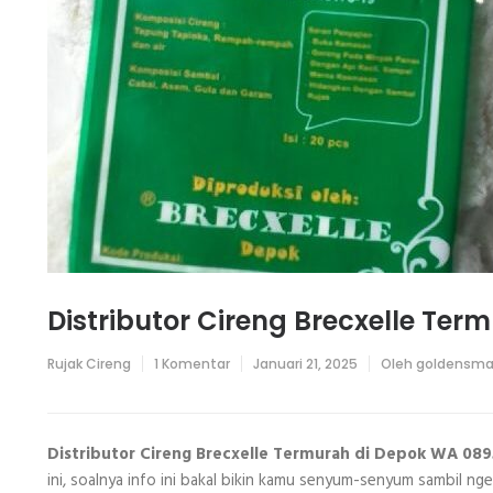
Distributor Cireng Brecxelle Te
pada
Rujak Cireng
1 Komentar
Januari 21, 2025
Oleh
goldensma
Distributor
Cireng
Brecxelle
Termurah
di
Distributor Cireng Brecxelle Termurah di Depok WA 08
Depok
ini, soalnya info ini bakal bikin kamu senyum-senyum sambil nge
WA