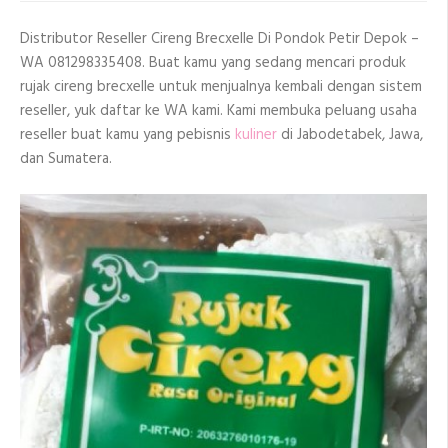
Di
Pondok
Distributor Reseller Cireng Brecxelle Di Pondok Petir Depok –
Petir
Depok
WA 081298335408. Buat kamu yang sedang mencari produk
rujak cireng brecxelle untuk menjualnya kembali dengan sistem
reseller, yuk daftar ke WA kami. Kami membuka peluang usaha
reseller buat kamu yang pebisnis
kuliner
di Jabodetabek, Jawa,
dan Sumatera.