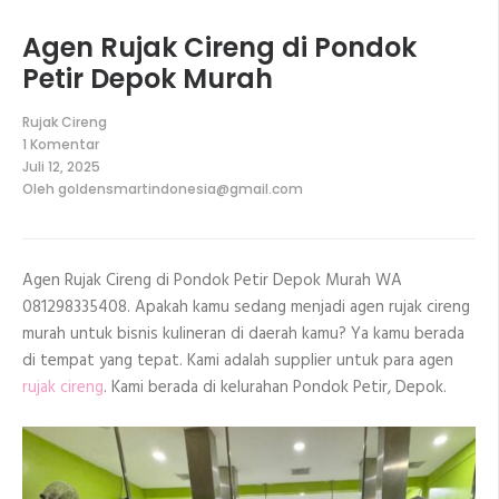
Agen Rujak Cireng di Pondok
Petir Depok Murah
Rujak Cireng
1 Komentar
pada
Juli 12, 2025
Agen
Oleh
goldensmartindonesia@gmail.com
Rujak
Cireng
di
Pondok
Petir
Agen Rujak Cireng di Pondok Petir Depok Murah WA
Depok
Murah
081298335408. Apakah kamu sedang menjadi agen rujak cireng
murah untuk bisnis kulineran di daerah kamu? Ya kamu berada
di tempat yang tepat. Kami adalah supplier untuk para agen
rujak cireng
. Kami berada di kelurahan Pondok Petir, Depok.