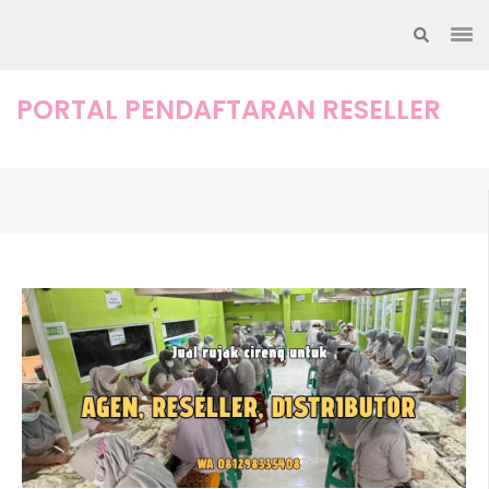
Lompat
ke
konten
(Tekan
PORTAL PENDAFTARAN RESELLER
Enter)