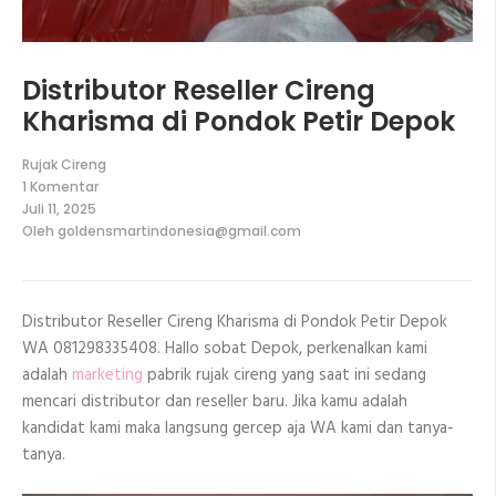
Distributor Reseller Cireng
Kharisma di Pondok Petir Depok
Rujak Cireng
1 Komentar
pada
Juli 11, 2025
Distributor
Oleh
goldensmartindonesia@gmail.com
Reseller
Cireng
Kharisma
di
Pondok
Distributor Reseller Cireng Kharisma di Pondok Petir Depok
Petir
Depok
WA 081298335408. Hallo sobat Depok, perkenalkan kami
adalah
marketing
pabrik rujak cireng yang saat ini sedang
mencari distributor dan reseller baru. Jika kamu adalah
kandidat kami maka langsung gercep aja WA kami dan tanya-
tanya.