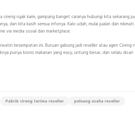
a cireng rujak kami, gampang banget caranya hubungi kita sekarang ju
a, dan kita kasih semua infonya. Kalo udah, mulai jualan dan nikmati
line via media sosial dan marketplace.
ewatin kesempatan ini. Buruan gabung jadi reseller atau agen Cireng r
knya punya bisnis makanan yang easy, untung besar, dan selalu dicari
Pabrik cireng terima reseller
peluang usaha reseller