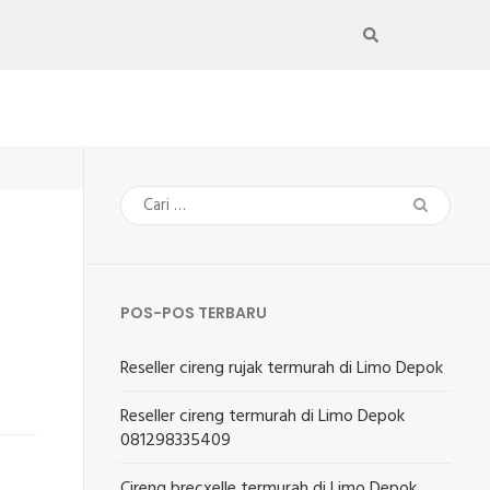
Cari
untuk:
POS-POS TERBARU
Reseller cireng rujak termurah di Limo Depok
Reseller cireng termurah di Limo Depok
081298335409
Cireng brecxelle termurah di Limo Depok