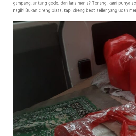
gampang, untung gede, dan laris manis? Tenang, kami punya sol
Depok
nagih! Bukan cireng biasa, tapi cireng best seller yang udah m