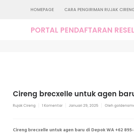
Lompat
HOMEPAGE
CARA PENGIRIMAN RUJAK CIREN
ke
konten
(Tekan
PORTAL PENDAFTARAN RESEL
Enter)
Cireng brecxelle untuk agen bar
pada
Rujak Cireng
1 Komentar
Januari 29, 2025
Oleh
goldensma
Cireng
brecxelle
untuk
agen
baru
Cireng brecxelle untuk agen baru di Depok WA +62 895
di