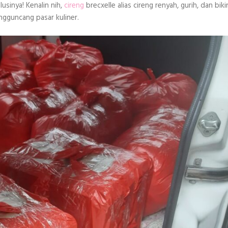
usinya! Kenalin nih,
cireng
brecxelle alias cireng renyah, gurih, dan biki
engguncang pasar kuliner.