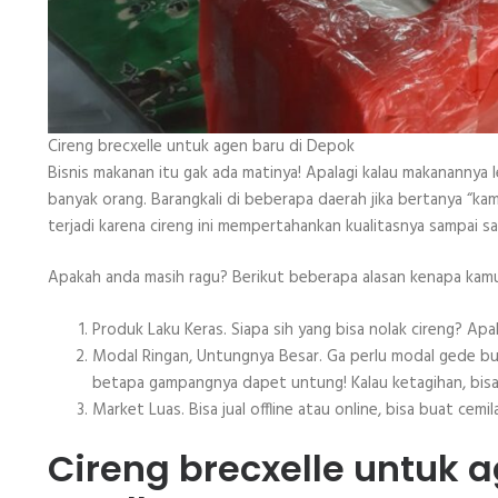
Cireng brecxelle untuk agen baru di Depok
Bisnis makanan itu gak ada matinya! Apalagi kalau makanannya le
banyak orang. Barangkali di beberapa daerah jika bertanya “kamu 
terjadi karena cireng ini mempertahankan kualitasnya sampai saa
Apakah anda masih ragu? Berikut beberapa alasan kenapa kamu ha
Produk Laku Keras. Siapa sih yang bisa nolak cireng? Apala
Modal Ringan, Untungnya Besar. Ga perlu modal gede buat m
betapa gampangnya dapet untung! Kalau ketagihan, bisa 
Market Luas. Bisa jual offline atau online, bisa buat cemi
Cireng brecxelle untuk a