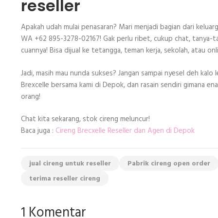
reseller
Apakah udah mulai penasaran? Mari menjadi bagian dari keluarg
WA +62 895-3278-02167! Gak perlu ribet, cukup chat, tanya-tany
cuannya! Bisa dijual ke tetangga, teman kerja, sekolah, atau on
Jadi, masih mau nunda sukses? Jangan sampai nyesel deh kalo l
Brexcelle bersama kami di Depok, dan rasain sendiri gimana ena
orang!
Chat kita sekarang, stok cireng meluncur!
Baca juga :
Cireng Brecxelle Reseller dan Agen di Depok
jual cireng untuk reseller
Pabrik cireng open order
terima reseller cireng
1 Komentar