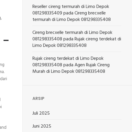
Reseller cireng termurah di Limo Depok
081298335409
pada
Cireng brecxelle
,
termurah di Limo Depok 081298335408
Cireng brecxelle termurah di Limo Depok
 –
081298335408
pada
Rujak cireng terdekat di
Limo Depok 081298335408
Rujak cireng terdekat di Limo Depok
081298335408
pada
Agen Rujak Cireng
ing
Murah di Limo Depok 081298335408
ma.
dari
ARSIP
l
i
Juli 2025
Juni 2025
 and