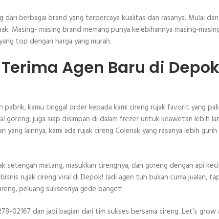
g dari berbagai brand yang terpercaya kualitas dan rasanya. Mulai dari
Colenak. Masing- masing brand memang punya kelebihannya masing-masing
as yang top dengan harga yang murah.
 Terima Agen Baru di Depok
n pabrik, kamu tinggal order kepada kami cireng rujak favorit yang pal
gal goreng, juga siap disimpan di dalam frezer untuk keawetan lebih la
 yang lainnya, kami ada rujak cireng Colenak yang rasanya lebih gurih 
 setengah matang, masukkan cirengnya, dan goreng dengan api keci
snis rujak cireng viral di Depok! Jadi agen tuh bukan cuma jualan, tap
 cireng, peluang suksesnya gede banget!
278-02167 dan jadi bagian dari tim sukses bersama cireng. Let’s grow