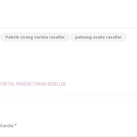
Pabrik cireng terima reseller
peluang usaha reseller
k - PORTAL PENDAFTARAN RESELLER
ditandai
*