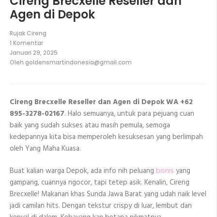
Cireng Brecxelle Reseller dan
Agen di Depok
Rujak Cireng
1 Komentar
pada
Januari 29, 2025
Cireng
Oleh
goldensmartindonesia@gmail.com
Brecxelle
Reseller
dan
Agen
di
Cireng Brecxelle Reseller dan Agen di Depok WA +62
Depok
895-3278-02167
. Halo semuanya, untuk para pejuang cuan
baik yang sudah sukses atau masih pemula, semoga
kedepannya kita bisa memperoleh kesuksesan yang berlimpah
oleh Yang Maha Kuasa.
Buat kalian warga Depok, ada info nih peluang
bisnis
yang
gampang, cuannya ngocor, tapi tetep asik. Kenalin, Cireng
Brecxelle! Makanan khas Sunda Jawa Barat yang udah naik level
jadi camilan hits. Dengan tekstur crispy di luar, lembut dan