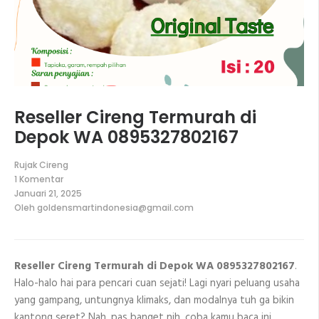
Reseller Cireng Termurah di
Depok WA 0895327802167
Rujak Cireng
1 Komentar
pada
Januari 21, 2025
Reseller
Oleh
goldensmartindonesia@gmail.com
Cireng
Termurah
di
Depok
WA
Reseller Cireng Termurah di Depok WA 0895327802167
.
0895327802167
Halo-halo hai para pencari cuan sejati! Lagi nyari peluang usaha
yang gampang, untungnya klimaks, dan modalnya tuh ga bikin
kantong seret? Nah, pas banget nih, coba kamu baca ini