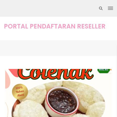
Lompat
ke
konten
(Tekan
PORTAL PENDAFTARAN RESELLER
Enter)