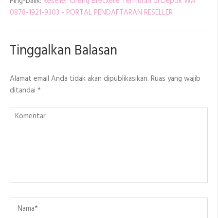
Ping-balik:
Reseller Cireng Brecxelle Termurah di Depok WA
0878-1921-9303 - PORTAL PENDAFTARAN RESELLER
Tinggalkan Balasan
Alamat email Anda tidak akan dipublikasikan.
Ruas yang wajib
ditandai
*
Komentar
Name
*