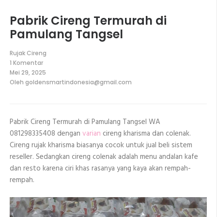
Pabrik Cireng Termurah di
Pamulang Tangsel
Rujak Cireng
1 Komentar
pada
Mei 29, 2025
Pabrik
Oleh
goldensmartindonesia@gmail.com
Cireng
Termurah
di
Pamulang
Tangsel
Pabrik Cireng Termurah di Pamulang Tangsel WA
081298335408 dengan
varian
cireng kharisma dan colenak.
Cireng rujak kharisma biasanya cocok untuk jual beli sistem
reseller. Sedangkan cireng colenak adalah menu andalan kafe
dan resto karena ciri khas rasanya yang kaya akan rempah-
rempah.