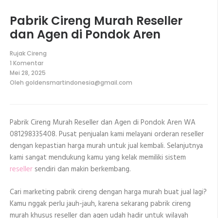
Pabrik Cireng Murah Reseller
dan Agen di Pondok Aren
Rujak Cireng
1 Komentar
pada
Mei 28, 2025
Pabrik
Oleh
goldensmartindonesia@gmail.com
Cireng
Murah
Reseller
dan
Agen
Pabrik Cireng Murah Reseller dan Agen di Pondok Aren WA
di
Pondok
081298335408. Pusat penjualan kami melayani orderan reseller
Aren
dengan kepastian harga murah untuk jual kembali. Selanjutnya
kami sangat mendukung kamu yang kelak memiliki sistem
reseller
sendiri dan makin berkembang.
Cari marketing pabrik cireng dengan harga murah buat jual lagi?
Kamu nggak perlu jauh-jauh, karena sekarang pabrik cireng
murah khusus reseller dan agen udah hadir untuk wilayah