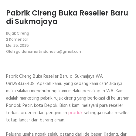
Pabrik Cireng Buka Reseller Baru
di Sukmajaya
Rujak Cireng
2 Komentar
pada
Mei 25, 2025
Pabrik
Oleh
goldensmartindonesia@gmail.com
Cireng
Buka
Reseller
Baru
di
Pabrik Cireng Buka Reseller Baru di Sukmajaya WA
Sukmajaya
081298335408. Apakah kamu yang sedang kami cari? Jika iya
maka silakan menghubungi kami melalui percakapan WA. Kami
adalah marketing pabrik rujak cireng yang berlokasi di kelurahan
Pondok Petir, kota Depok. Bisnis kami melayani para reseller
terkait orderan dan pengiriman
produk
sehingga usaha reseller
tetap lancar dan barang aman.
Peluang usaha nggak selalu datang dari ide besar. Kadang, dari