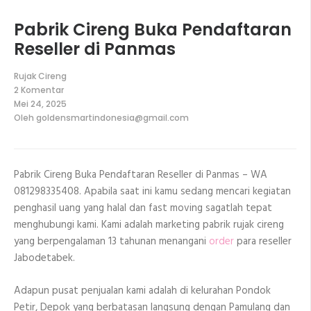
Pabrik Cireng Buka Pendaftaran
Reseller di Panmas
Rujak Cireng
2 Komentar
pada
Mei 24, 2025
Pabrik
Oleh
goldensmartindonesia@gmail.com
Cireng
Buka
Pendaftaran
Reseller
di
Pabrik Cireng Buka Pendaftaran Reseller di Panmas – WA
Panmas
081298335408. Apabila saat ini kamu sedang mencari kegiatan
penghasil uang yang halal dan fast moving sagatlah tepat
menghubungi kami. Kami adalah marketing pabrik rujak cireng
yang berpengalaman 13 tahunan menangani
order
para reseller
Jabodetabek.
Adapun pusat penjualan kami adalah di kelurahan Pondok
Petir, Depok yang berbatasan langsung dengan Pamulang dan