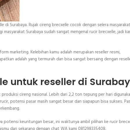
lle di Surabaya. Rujak cireng brecxelle cocok dengan selera masyaraka
 masyarakat Surabaya sudah sangat mengenal rucir brecxelle, jadi k
atform marketing. Kelebihan kamu adalah merupakan reseller resmi,
apatkan adalah yang termurah dan bisa sangat bersaing dengan resell
lle untuk reseller di Suraba
roduksi cireng nasional. Lebih dari 2,2 ton tepung per hari digunak
 rucir, potensi pasar masih sangat besar dan siapapun bisa sukses. Pas
berkembang.
a potensi keuntungan besar, ini waktunya ambil pilihan ke rucir brecxe
bisnismu dari sekarang dengan chat WA kami 081298335408.