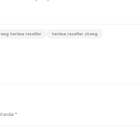
reng terima reseller
terima reseller cireng
ditandai
*