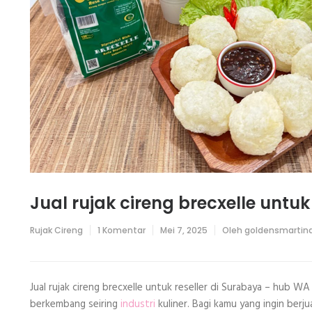
Jual rujak cireng brecxelle untuk
pada
Rujak Cireng
1 Komentar
Mei 7, 2025
Oleh
goldensmartin
Jual
rujak
cireng
brecxelle
untuk
Jual rujak cireng brecxelle untuk reseller di Surabaya – hu
reseller
berkembang seiring
industri
kuliner. Bagi kamu yang ingin berj
di