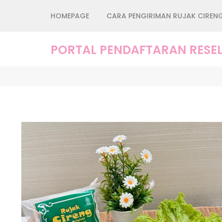
Lompat
HOMEPAGE
CARA PENGIRIMAN RUJAK CIREN
ke
konten
(Tekan
PORTAL PENDAFTARAN RESEL
Enter)