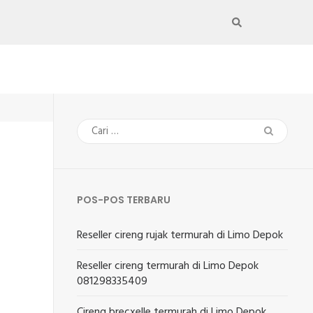
Cari
untuk:
POS-POS TERBARU
Reseller cireng rujak termurah di Limo Depok
Reseller cireng termurah di Limo Depok
081298335409
Cireng brecxelle termurah di Limo Depok