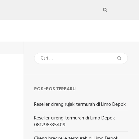
Cari
untuk:
POS-POS TERBARU
Reseller cireng rujak termurah di Limo Depok
Reseller cireng termurah di Limo Depok
081298335409
Cireng brecxelle termurah di Limo Depok