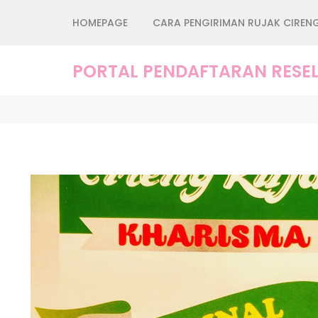
Lompat
HOMEPAGE
CARA PENGIRIMAN RUJAK CIREN
ke
konten
(Tekan
PORTAL PENDAFTARAN RESEL
Enter)