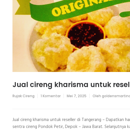
Jual cireng kharisma untuk rese
pada
Rujak Cireng
1 Komentar
Mei 7, 2025
Oleh
goldensmartin
Jual
cireng
kharisma
untuk
reseller
Jual cireng kharisma untuk reseller di Tangerang – Dapatkan
di
sentra cireng Pondok Petir, Depok – Jawa Barat. Selanjutnya 
Tangerang