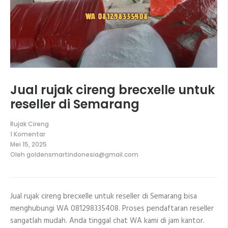
Jual rujak cireng brecxelle untuk
reseller di Semarang
Rujak Cireng
1 Komentar
pada
Mei 15, 2025
Jual
Oleh
goldensmartindonesia@gmail.com
rujak
cireng
brecxelle
untuk
reseller
Jual rujak cireng brecxelle untuk reseller di Semarang bisa
di
Semarang
menghubungi WA 081298335408. Proses pendaftaran reseller
sangatlah mudah. Anda tinggal chat WA kami di jam kantor.