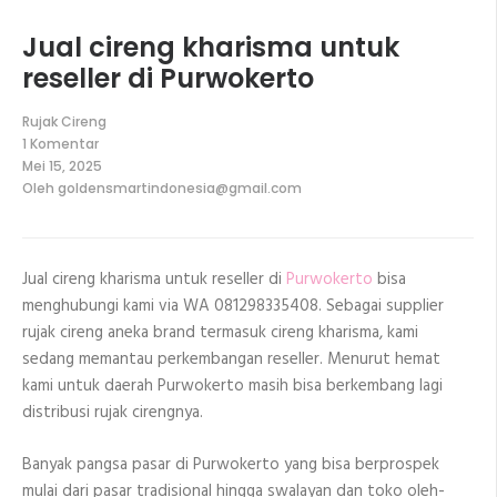
Jual cireng kharisma untuk
reseller di Purwokerto
Rujak Cireng
1 Komentar
pada
Mei 15, 2025
Jual
Oleh
goldensmartindonesia@gmail.com
cireng
kharisma
untuk
reseller
di
Jual cireng kharisma untuk reseller di
Purwokerto
bisa
Purwokerto
menghubungi kami via WA 081298335408. Sebagai supplier
rujak cireng aneka brand termasuk cireng kharisma, kami
sedang memantau perkembangan reseller. Menurut hemat
kami untuk daerah Purwokerto masih bisa berkembang lagi
distribusi rujak cirengnya.
Banyak pangsa pasar di Purwokerto yang bisa berprospek
mulai dari pasar tradisional hingga swalayan dan toko oleh-