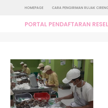
Lompat
HOMEPAGE
CARA PENGIRIMAN RUJAK CIREN
ke
konten
(Tekan
PORTAL PENDAFTARAN RESEL
Enter)