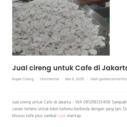
Jual cireng untuk Cafe di Jakart
pada
Rujak Cireng
1 Komentar
Mei 8, 2025
Oleh
goldensmartin
Jual
cireng
untuk
Cafe
di
Jual cireng untuk Cafe di Jakarta – WA 081298335408. Sampaik
Jakarta
varian terlaris untuk bikin kafemu berbeda dengan yang lain. 
khusus kafe plus sambal
rujak
mantap.