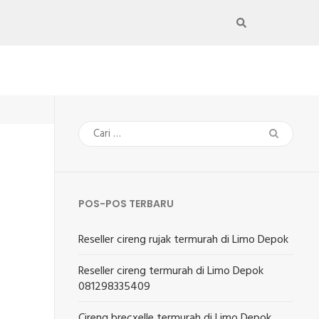
Cari
untuk:
POS-POS TERBARU
Reseller cireng rujak termurah di Limo Depok
Reseller cireng termurah di Limo Depok
081298335409
Cireng brecxelle termurah di Limo Depok