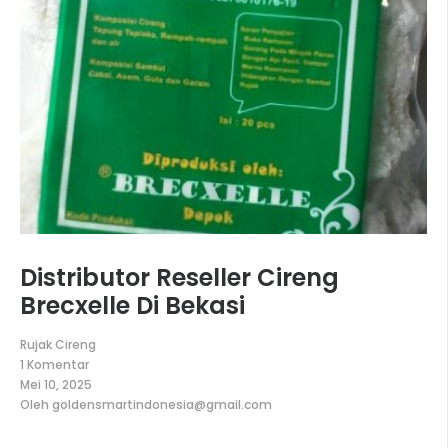
Distributor Reseller Cireng
Brecxelle Di Bekasi
Rujak Cireng
1 Komentar
pada
Mei 10, 2025
Distributor
Oleh
goldensmartindonesia@gmail.com
Reseller
Cireng
Brecxelle