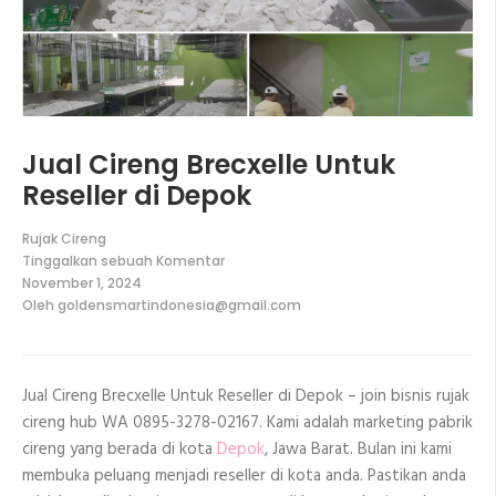
Jual Cireng Brecxelle Untuk
Reseller di Depok
Rujak Cireng
Tinggalkan sebuah Komentar
pada
November 1, 2024
Jual
Oleh
goldensmartindonesia@gmail.com
Cireng
Brecxelle
Untuk
Reseller
di
Jual Cireng Brecxelle Untuk Reseller di Depok – join bisnis rujak
Depok
cireng hub WA 0895-3278-02167. Kami adalah marketing pabrik
cireng yang berada di kota
Depok
, Jawa Barat. Bulan ini kami
membuka peluang menjadi reseller di kota anda. Pastikan anda