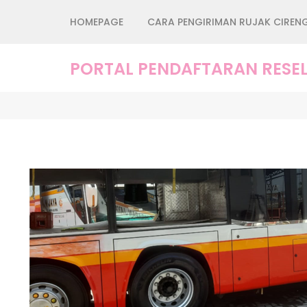
Lompat
HOMEPAGE
CARA PENGIRIMAN RUJAK CIREN
ke
konten
(Tekan
PORTAL PENDAFTARAN RESEL
Enter)