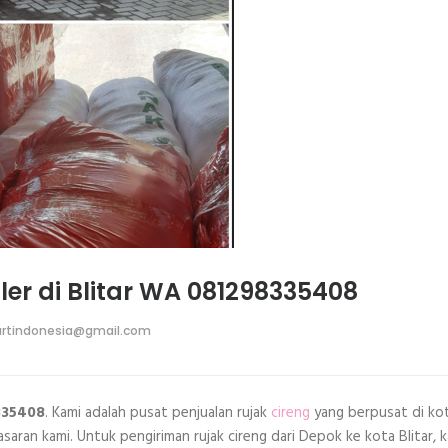
ller di Blitar WA 081298335408
rtindonesia@gmail.com
8335408
. Kami adalah pusat penjualan rujak
cireng
yang berpusat di ko
saran kami. Untuk pengiriman rujak cireng dari Depok ke kota Blitar, 