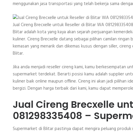
WA
menggunakan jasa transportasi yang telah bekerja sama dengan
081298335408
Jual Cireng Brecxelle untuk Reseller di Blitar WA 08129833540
Blitar adalah kota yang kaya akan sejarah perjuangan kemerdek
kuliner. Cireng Brecxelle datang sebagai pilihan camilan ringa
kemasan yang menarik dan dikemas kusus dengan siller, cireng
Blitar.
Jika anda menjadi reseller cireng kami, kamu berkesempatan un
supermarket terdekat. Berarti posisi kamu adalah supplier unt
kuliner baik online maupun offline. Cireng ini akan jadi piliha
bergizi. Dengan harga terbaik dari kami, kamu dapat mempero
Jual Cireng Brecxelle unt
081298335408 – Superm
Supermarket di Blitar pastinya dapat mengira peluang produk ru