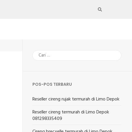
Cari
untuk:
POS-POS TERBARU
Reseller cireng rujak termurah di Limo Depok
Reseller cireng termurah di Limo Depok
081298335409
Cireng brecxelle termurah di Limo Depok