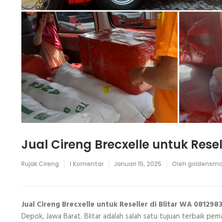
Jual Cireng Brecxelle untuk Rese
pada
Rujak Cireng
1 Komentar
Januari 15, 2025
Oleh
goldensma
Jual
Cireng
Brecxelle
untuk
Reseller
Jual Cireng Brecxelle untuk Reseller di Blitar WA 08129
di
Depok, Jawa Barat. Blitar adalah salah satu tujuan terbaik pema
Blitar