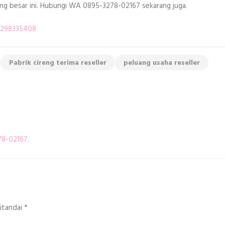
uang besar ini. Hubungi WA 0895-3278-02167 sekarang juga.
81298335408
Pabrik cireng terima reseller
peluang usaha reseller
78-02167.
ditandai
*