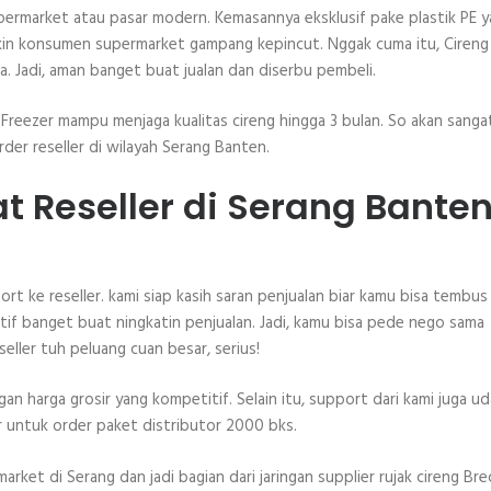
 supermarket atau pasar modern. Kemasannya eksklusif pake plastik PE 
 bikin konsumen supermarket gampang kepincut. Nggak cuma itu, Cireng
ia. Jadi, aman banget buat jualan dan diserbu pembeli.
reezer mampu menjaga kualitas cireng hingga 3 bulan. So akan sanga
r reseller di wilayah Serang Banten.
at Reseller di Serang Bante
ort ke reseller. kami siap kasih saran penjualan biar kamu bisa tembus
ktif banget buat ningkatin penjualan. Jadi, kamu bisa pede nego sama
eller tuh peluang cuan besar, serius!
harga grosir yang kompetitif. Selain itu, support dari kami juga u
r untuk order paket distributor 2000 bks.
arket di Serang dan jadi bagian dari jaringan supplier rujak cireng Bre