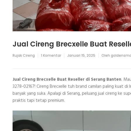
Jual Cireng Brecxelle Buat Resel
pada
Rujak Cireng
1 Komentar
Januari 15, 2025
Oleh
goldensma
Jual
Cireng
Brecxelle
Buat
Reseller
Jual Cireng Brecxelle Buat Reseller di Serang Banten
. Mau
di
3278-02167! Cireng Brecxelle tuh brand camilan paling kuat di
Serang
Banten
banyak yang suka. Apalagi di Serang, peluang jual cireng ke s
praktis tapi tetap premium.