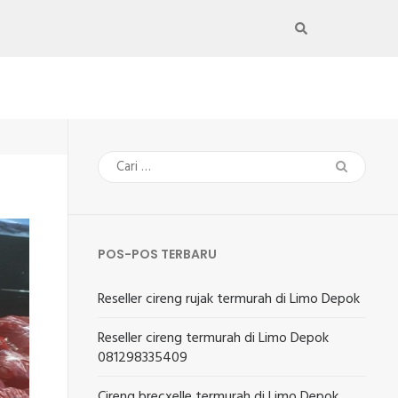
Cari
untuk:
POS-POS TERBARU
Reseller cireng rujak termurah di Limo Depok
Reseller cireng termurah di Limo Depok
081298335409
Cireng brecxelle termurah di Limo Depok