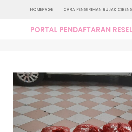
Lompat
HOMEPAGE
CARA PENGIRIMAN RUJAK CIREN
ke
konten
(Tekan
PORTAL PENDAFTARAN RESEL
Enter)