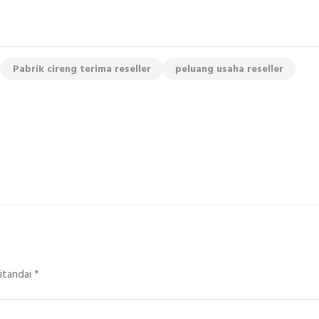
Pabrik cireng terima reseller
peluang usaha reseller
ditandai
*