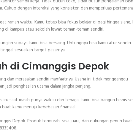
 kabntor sambil kerja. Tidak butuh toko, tidak butuh pengalaman bisn
irim. Cukup dengan interaksi yang konsisten dan memperluas perteman
gat ramah waktu. Kamu tetap bisa fokus belajar di pagi hingga siang, l
sung di kampus atau sekolah lewat teman-teman sendiri.
ungkin supaya kamu bisa bersaing. Untungnya bisa kamu atur sendiri
 tinggal sesuaikan target pasarnya.
ah di Cimanggis Depok
g dan merasakan sendiri manfaatnya. Usaha ini tidak mengganggu
an jadi penghasilan utama dalam jangka panjang.
stru saat masih punya waktu dan tenaga, kamu bisa bangun bisnis se
an buat kamu menuju kebebasan finansial.
imanggis Depok. Produk termurah, rasa juara, dan dukungan penuh buat
98335408.