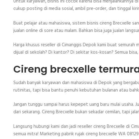
Untuk karyawan, bisnis ini cocok karena bisa menjalankannya di
cukup posting di media sosial, ambil pre-order, dan tinggal k
Buat pelajar atau mahasiswa, sistem bisnis cireng Brecxelle san
jualan online di sore atau malam. Bahkan bisa juga jualan lang
Harga khusus reseller di Cimanggis Depok kami buat semurah m
dijual di sekolah? Di kantor? Di sekitar kos-kosan? Semua bisa,
Cireng brecxelle termur
Sudah banyak karyawan dan mahasiswa di Depok yang bergabun
rutinitas, tapi bisa bantu penuhi kebutuhan bulanan atau bahk
Jangan tunggu sampai harus kepepet uang baru mulai usaha. Ju
dari sekarang. Cireng Brecxelle bukan sekadar cemilan, tapi jal
Langsung hubungi kami dan jadi reseller cireng Brecxelle di C
semua mitra! Marketing pabrik rujak cireng brecxelle WA 0812