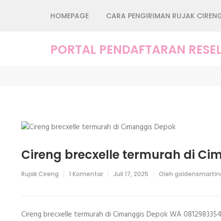
Lompat
HOMEPAGE
CARA PENGIRIMAN RUJAK CIREN
ke
konten
(Tekan
PORTAL PENDAFTARAN RESEL
Enter)
Cireng brecxelle termurah di C
pada
Rujak Cireng
1 Komentar
Juli 17, 2025
Oleh
goldensmarti
Cireng
brecxelle
termurah
di
Cimanggis
Cireng brecxelle termurah di Cimanggis Depok WA 081298335408
Depok