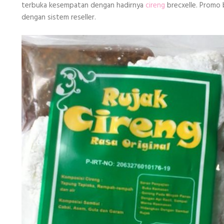
terbuka kesempatan dengan hadirnya
cireng
brecxelle. Promo 
dengan sistem reseller.