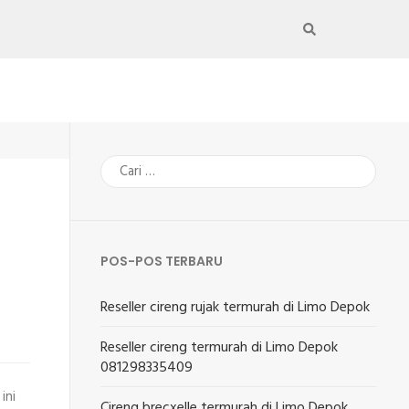
Cari
untuk:
POS-POS TERBARU
Reseller cireng rujak termurah di Limo Depok
Reseller cireng termurah di Limo Depok
081298335409
ini
Cireng brecxelle termurah di Limo Depok