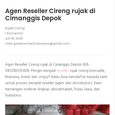
Agen Reseller Cireng rujak di
Cimanggis Depok
Rujak Cireng
1 Komentar
pada
Juli 18, 2025
Agen
Oleh
goldensmartindonesia@gmail.com
Reseller
Cireng
rujak
di
Cimanggis
Agen Reseller Cireng rujak di Cimanggis Depok WA
Depok
081298335408. Pengin menjadi
reseller
rujak cireng brecxelle,
kharisma, kriwil, dan crispy? Kamu bisa mendaftar kepada kami
untuk proses menjadi reseller (agen dan distributor). Kami
menangani orderan lingkup Jabodetabek, Pulau Jawa, dan
Sumatera.