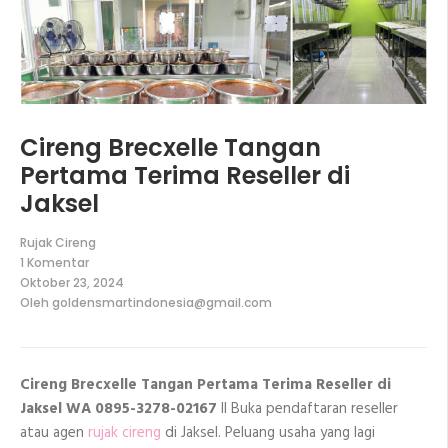
Cireng Brecxelle Tangan
Pertama Terima Reseller di
Jaksel
Rujak Cireng
1 Komentar
pada
Oktober 23, 2024
Cireng
Oleh
goldensmartindonesia@gmail.com
Brecxelle
Tangan
Pertama
Terima
Reseller
Cireng Brecxelle Tangan Pertama Terima Reseller di
di
Jaksel
Jaksel WA 0895-3278-02167
II Buka pendaftaran reseller
atau agen
rujak cireng
di Jaksel. Peluang usaha yang lagi