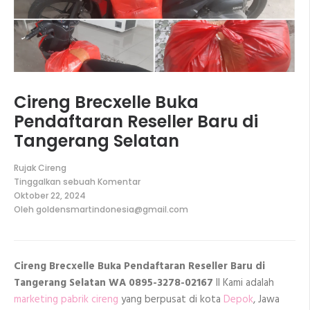
Cireng Brecxelle Buka
Pendaftaran Reseller Baru di
Tangerang Selatan
Rujak Cireng
Tinggalkan sebuah Komentar
pada
Oktober 22, 2024
Cireng
Oleh
goldensmartindonesia@gmail.com
Brecxelle
Buka
Pendaftaran
Reseller
Baru
Cireng Brecxelle Buka Pendaftaran Reseller Baru di
di
Tangerang
Tangerang Selatan WA 0895-3278-02167
II Kami adalah
Selatan
marketing pabrik cireng
yang berpusat di kota
Depok
, Jawa