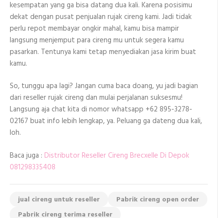
kesempatan yang ga bisa datang dua kali. Karena posisimu
dekat dengan pusat penjualan rujak cireng kami. Jadi tidak
perlu repot membayar ongkir mahal, kamu bisa mampir
langsung menjemput para cireng mu untuk segera kamu
pasarkan. Tentunya kami tetap menyediakan jasa kirim buat
kamu.
So, tunggu apa lagi? Jangan cuma baca doang, yu jadi bagian
dari reseller rujak cireng dan mulai perjalanan suksesmu!
Langsung aja chat kita di nomor whatsapp +62 895-3278-
02167 buat info lebih lengkap, ya. Peluang ga dateng dua kali,
loh.
Baca juga :
Distributor Reseller Cireng Brecxelle Di Depok
081298335408
jual cireng untuk reseller
Pabrik cireng open order
Pabrik cireng terima reseller