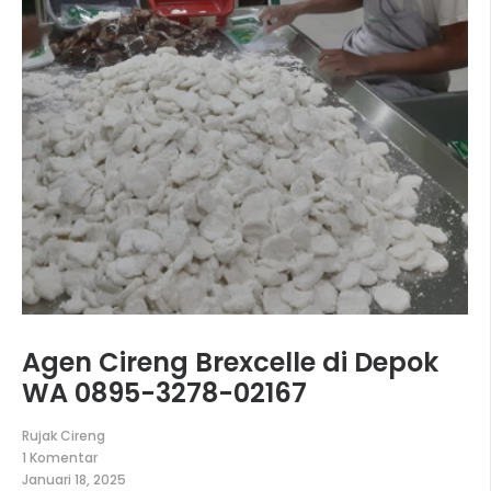
Agen Cireng Brexcelle di Depok
WA 0895-3278-02167
Rujak Cireng
1 Komentar
pada
Januari 18, 2025
Agen