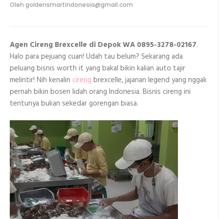
Oleh
goldensmartindonesia@gmail.com
Cireng
Brexcelle
di
Depok
WA
Agen Cireng Brexcelle di Depok WA 0895-3278-02167
.
0895-
3278-
Halo para pejuang cuan! Udah tau belum? Sekarang ada
02167
peluang bisnis worth it yang bakal bikin kalian auto tajir
melintir! Nih kenalin
cireng
brexcelle, jajanan legend yang nggak
pernah bikin bosen lidah orang Indonesia. Bisnis cireng ini
tentunya bukan sekedar gorengan biasa.