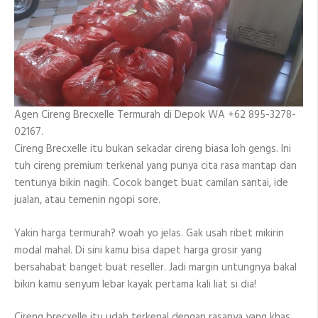
Agen Cireng Brecxelle Termurah di Depok WA +62 895-3278-
02167.
Cireng Brecxelle itu bukan sekadar cireng biasa loh gengs. Ini
tuh cireng premium terkenal yang punya cita rasa mantap dan
tentunya bikin nagih. Cocok banget buat camilan santai, ide
jualan, atau temenin ngopi sore.
Yakin harga termurah? woah yo jelas. Gak usah ribet mikirin
modal mahal. Di sini kamu bisa dapet harga grosir yang
bersahabat banget buat reseller. Jadi margin untungnya bakal
bikin kamu senyum lebar kayak pertama kali liat si dia!
Cireng brecxelle itu udah terkenal dengan rasanya yang khas