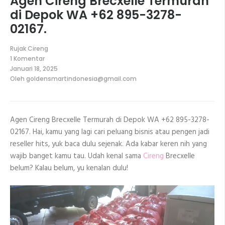
Agen Cireng Brecxelle Termurah
di Depok WA +62 895-3278-
02167.
Rujak Cireng
1 Komentar
pada
Januari 18, 2025
Agen
Oleh
goldensmartindonesia@gmail.com
Cireng
Brecxelle
Termurah
di
Depok
Agen Cireng Brecxelle Termurah di Depok WA +62 895-3278-
WA
+62
02167. Hai, kamu yang lagi cari peluang bisnis atau pengen jadi
895-
3278-
reseller hits, yuk baca dulu sejenak. Ada kabar keren nih yang
02167.
wajib banget kamu tau. Udah kenal sama
Cireng
Brecxelle
belum? Kalau belum, yu kenalan dulu!