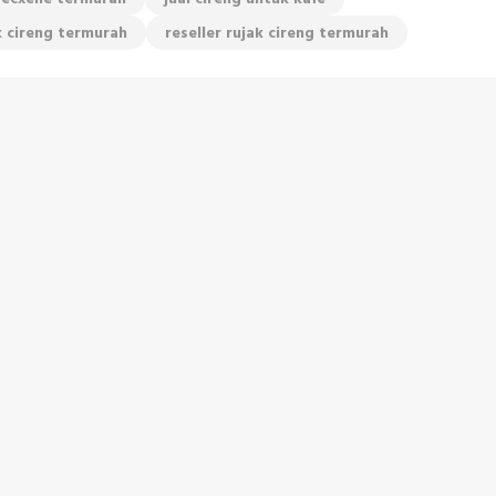
ak cireng termurah
reseller rujak cireng termurah