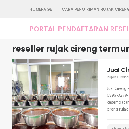
Lompat
HOMEPAGE
CARA PENGIRIMAN RUJAK CIREN
ke
konten
(Tekan
PORTAL PENDAFTARAN RESEL
Enter)
reseller rujak cireng termu
Jual Ci
Rujak Cireng
Jual Cireng
0895-3278-0
kesempatan 
cireng rujak
cireng b