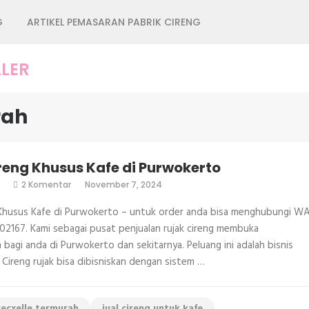
G
ARTIKEL PEMASARAN PABRIK CIRENG
LER
rah
reng Khusus Kafe di Purwokerto
pada
2 Komentar
November 7, 2024
Jual
Cireng
 Khusus Kafe di Purwokerto – untuk order anda bisa menghubungi W
Khusus
Kafe
2167. Kami sebagai pusat penjualan rujak cireng membuka
di
bagi anda di Purwokerto dan sekitarnya. Peluang ini adalah bisnis
Purwokerto
. Cireng rujak bisa dibisniskan dengan sistem …
recxelle termurah
jual cireng untuk kafe