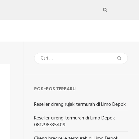
Cari
untuk:
POS-POS TERBARU
A
Reseller cireng rujak termurah di Limo Depok
Reseller cireng termurah di Limo Depok
081298335409
Cireng brecxelle termurah di Limo Depok