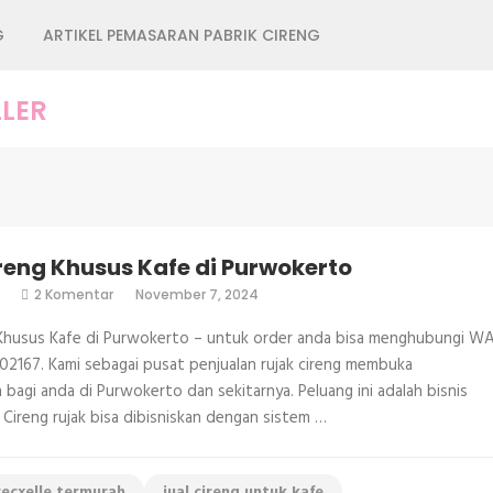
G
ARTIKEL PEMASARAN PABRIK CIRENG
LER
reng Khusus Kafe di Purwokerto
pada
2 Komentar
November 7, 2024
Jual
Cireng
 Khusus Kafe di Purwokerto – untuk order anda bisa menghubungi W
Khusus
Kafe
2167. Kami sebagai pusat penjualan rujak cireng membuka
di
bagi anda di Purwokerto dan sekitarnya. Peluang ini adalah bisnis
Purwokerto
. Cireng rujak bisa dibisniskan dengan sistem …
recxelle termurah
jual cireng untuk kafe