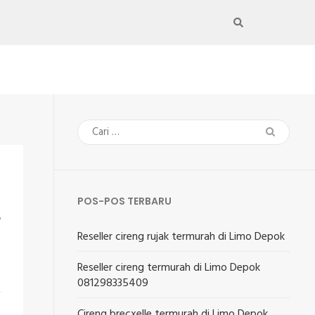
Cari
untuk:
POS-POS TERBARU
A
Reseller cireng rujak termurah di Limo Depok
Reseller cireng termurah di Limo Depok
081298335409
Cireng brecxelle termurah di Limo Depok