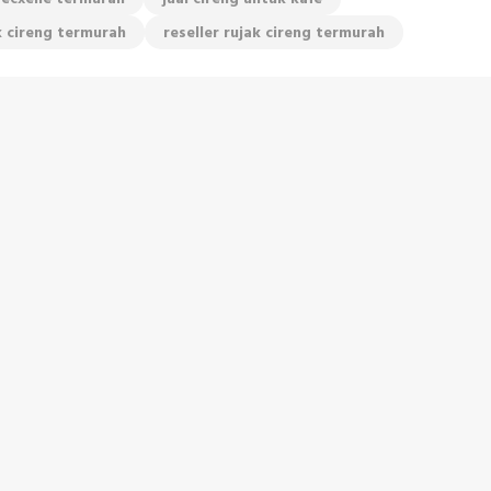
ak cireng termurah
reseller rujak cireng termurah