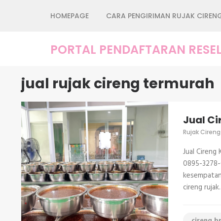
Lompat
HOMEPAGE
CARA PENGIRIMAN RUJAK CIREN
ke
konten
(Tekan
PORTAL PENDAFTARAN RESEL
Enter)
jual rujak cireng termurah
Jual Ci
Rujak Cireng
Jual Cireng
0895-3278-0
kesempatan 
cireng rujak
cireng b