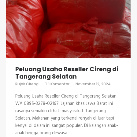
Peluang Usaha Reseller Cireng di
Tangerang Selatan
pada
Rujak Cireng
1 Komentar
November 12, 2024
Peluang
Usaha
Peluang Usaha Reseller Cireng di Tangerang Selatan
Reseller
Cireng
WA 0895-3278-02167. Jajanan khas Jawa Barat ini
di
rasanya semakin di hati masyarakat Tangerang
Tangerang
Selatan
Selatan. Makanan yang terkenal renyah di luar tapi
kenyal di dalam ini sangat populer. Di kalangan anak-
anak hingga orang dewasa …