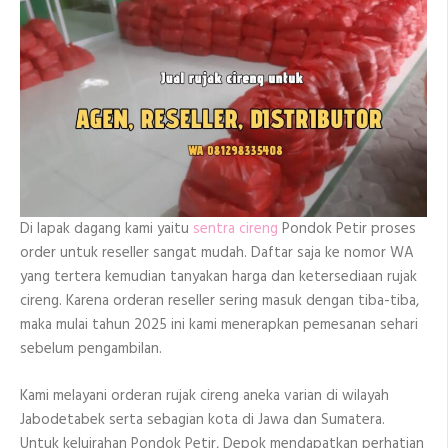
Di lapak dagang kami yaitu
sentra cireng
Pondok Petir proses
order untuk reseller sangat mudah. Daftar saja ke nomor WA
yang tertera kemudian tanyakan harga dan ketersediaan rujak
cireng. Karena orderan reseller sering masuk dengan tiba-tiba,
maka mulai tahun 2025 ini kami menerapkan pemesanan sehari
sebelum pengambilan.
Kami melayani orderan rujak cireng aneka varian di wilayah
Jabodetabek serta sebagian kota di Jawa dan Sumatera.
Untuk keluirahan Pondok Petir, Depok mendapatkan perhatian