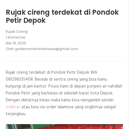
Rujak cireng terdekat di Pondok
Petir Depok
Rujak Cireng
1 Komentar
pada
Mei 18, 2025
Rujak
Oleh
goldensmartindonesia@gmail.com
cireng
terdekat
di
Pondok
Petir
Rujak cireng terdekat di Pondok Petir Depok WA
Depok
081298335408. Berada di sentra cireng yang bisa kamu
kunjungi di jam kantor. Posisi kami di depan ponpes an nahdlah
Pondok Petir yang berlokasi di sebelah barat kota Depok.
Dengan dekatnya lokasi maka kamu bisa mengambil sendiri
orderan
atau bisa via order lalamove yang ongkirnya sangat
terjangkau.